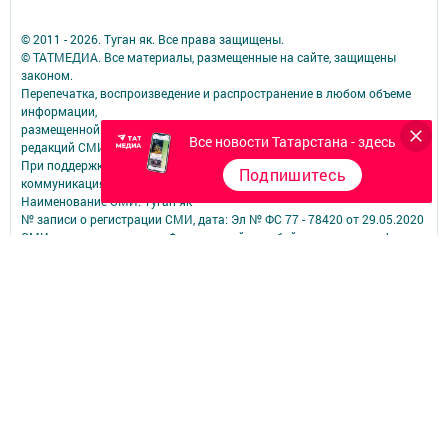
© 2011 - 2026. Туган як. Все права защищены.
© ТАТМЕДИА. Все материалы, размещенные на сайте, защищены
законом.
Перепечатка, воспроизведение и распространение в любом объеме
информации,
размещенной на сайте, возможна только с письменного согласия
Все новости Татарстана - здесь
редакций СМИ.
При поддержке Республиканского агентства по печати и массовым
Подпишитесь
коммуникациям.
Наименование СМИ: Туган як
№ записи о регистрации СМИ, дата: Эл № ФС 77 - 78420 от 29.05.2020
СМИ зарегистрированно Федеральной службой по надзору в сфере
связи,
информационных технологий и массовых коммуникаций
ФИО главного редактора: Фаизова Гулия Вакифовна
Адрес редакции: 422470, Российская Федерация, Республика
Татарстан, Дрожжановский район, село Старое Дрожжаное улица
А.Абязова, д.5
Телефон редакции: Тел.: 8 (843-75) 2-26-42 Факс: 8 (843-75) 2-23-43
Для сообщений о фактах коррупции электронная почта редакции:
tuganyak@bk.ru
Учредитель СМИ: АО «ТАТМЕДИА»