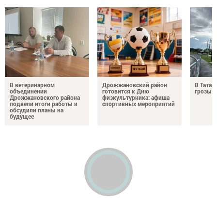
В ветеринарном
Дрожжановский район
В Татар
объединении
готовится к Дню
грозы и
Дрожжановского района
физкультурника: афиша
подвели итоги работы и
спортивных мероприятий
обсудили планы на
будущее