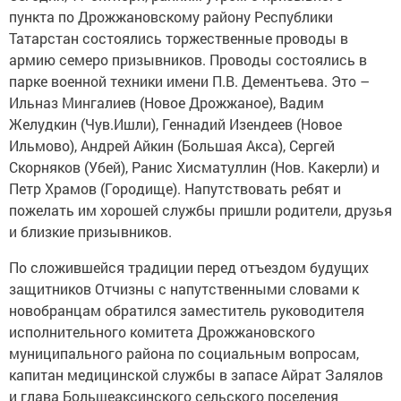
пункта по Дрожжановскому району Республики
Татарстан состоялись торжественные проводы в
армию семеро призывников. Проводы состоялись в
парке военной техники имени П.В. Дементьева. Это –
Ильназ Мингалиев (Новое Дрожжаное), Вадим
Желудкин (Чув.Ишли), Геннадий Изендеев (Новое
Ильмово), Андрей Айкин (Большая Акса), Сергей
Скорняков (Убей), Ранис Хисматуллин (Нов. Какерли) и
Петр Храмов (Городище). Напутствовать ребят и
пожелать им хорошей службы пришли родители, друзья
и близкие призывников.
По сложившейся традиции перед отъездом будущих
защитников Отчизны с напутственными словами к
новобранцам обратился заместитель руководителя
исполнительного комитета Дрожжановского
муниципального района по социальным вопросам,
капитан медицинской службы в запасе Айрат Залялов
и глава Большеаксинского сельского поселения