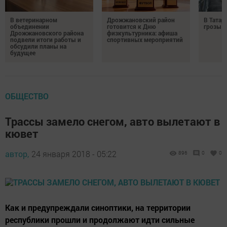
В ветеринарном
Дрожжановский район
В Татар
объединении
готовится к Дню
грозы и
Дрожжановского района
физкультурника: афиша
подвели итоги работы и
спортивных мероприятий
обсудили планы на
будущее
ОБЩЕСТВО
Трассы замело снегом, авто вылетают в
кювет
автор,
24 января 2018 - 05:22
896
0
0
Как и предупреждали синоптики, на территории
республики прошли и продолжают идти сильные