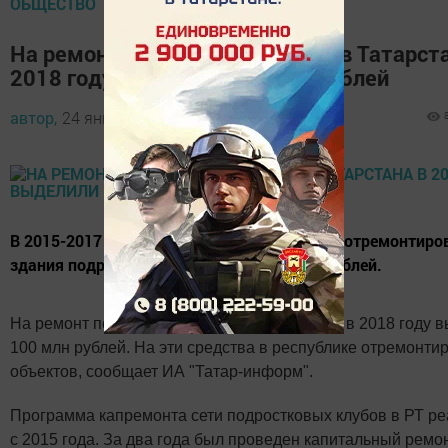
ОБЩЕСТВО
На ремонт подростковых клубов Татарста
2018 году выделили 100 млн рублей
автор,
24 января 2018 - 08:21
В 2015-2017 годы в Татарстане капитально отремонтиро
здания подростковых клубов за 300 млн рублей.
На ремонт подростковых клубов Татарстана в 2018 году 
100 млн рублей. На эти средства в республике отремонти
объектов, сообщает ИА "Татар-информ".
Программа капремонта сети подростковых клубов в РТ ре
с 2015 года. За два года был проведен капитальный ремо