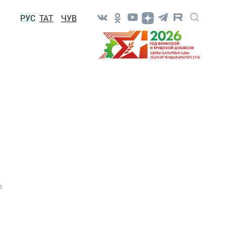
РУС
ТАТ
ЧУВ
0