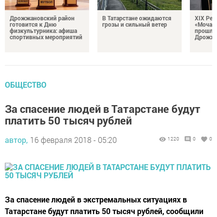
Дрожжановский район
В Татарстане ожидаются
XIX Рел
готовится к Дню
грозы и сильный ветер
«Мочале
физкультурника: афиша
прошли
спортивных мероприятий
Дрожжа
ОБЩЕСТВО
За спасение людей в Татарстане будут
платить 50 тысяч рублей
автор,
16 февраля 2018 - 05:20
1220
0
0
За спасение людей в экстремальных ситуациях в
Татарстане будут платить 50 тысяч рублей, сообщили