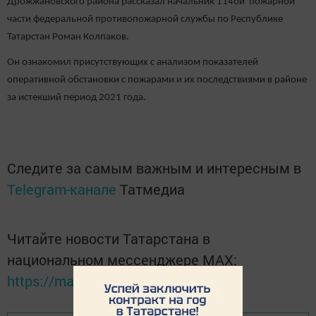
Дрожжановского района рассказал начальник 114ой пожарной
части федеральной противопожарной службы по Республике
Татарстан Роман Колпаков.
Он ознакомил присутствующих с анализом показателей
оперативной обстановки с пожарами и их последствиями в районе
за истекший период 2021 года.
Следите за самым важным и интересным в
Telegram-канале
Татмедиа
Читайте новости Татарстана в
национальном мессенджере MАХ:
https://max.ru/tatmedia