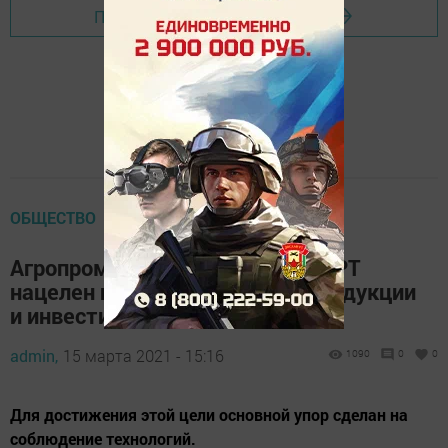
Перейти на страницу новости
ОБЩЕСТВО
Агропромышленный комплекс РТ
нацелен на прирост валовой продукции
и инвестиций
admin,
15 марта 2021 - 15:16
1090
0
0
Для достижения этой цели основной упор сделан на
соблюдение технологий.