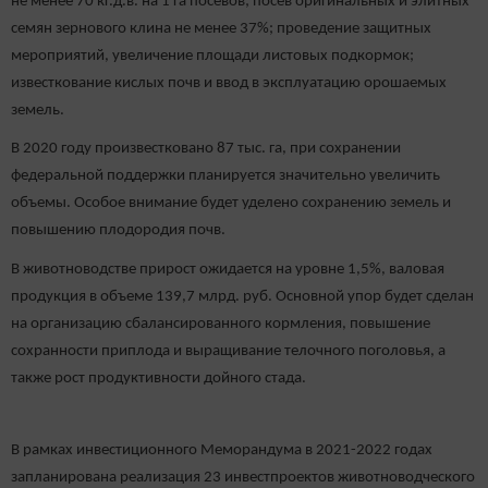
не менее 70 кг.д.в. на 1 га посевов; посев оригинальных и элитных
семян зернового клина не менее 37%; проведение защитных
мероприятий, увеличение площади листовых подкормок;
известкование кислых почв и ввод в эксплуатацию орошаемых
земель.
В 2020 году произвестковано 87 тыс. га, при сохранении
федеральной поддержки планируется значительно увеличить
объемы. Особое внимание будет уделено сохранению земель и
повышению плодородия почв.
В животноводстве прирост ожидается на уровне 1,5%, валовая
продукция в объеме 139,7 млрд. руб. Основной упор будет сделан
на организацию сбалансированного кормления, повышение
сохранности приплода и выращивание телочного поголовья, а
также рост продуктивности дойного стада.
В рамках инвестиционного Меморандума в 2021-2022 годах
запланирована реализация 23 инвестпроектов животноводческого