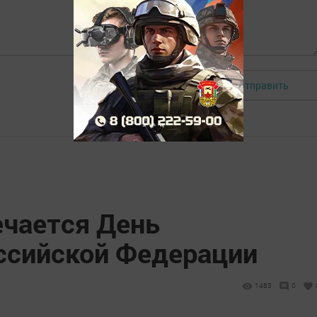
Отправить
Авторизоваться
ечается День
ссийской Федерации
1463
0