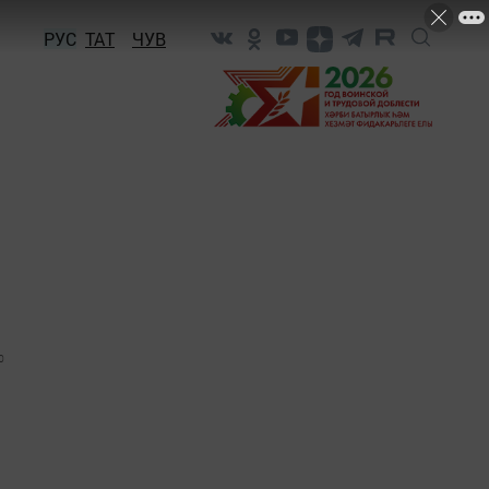
РУС
ТАТ
ЧУВ
0