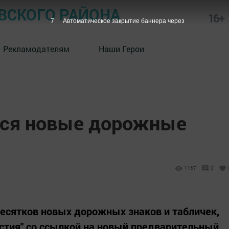
СКОГО РАЙОНА
16+
6
Автоматическое закрытие баннера через
Рекламодателям
Наши Герои
тся новые дорожные
1167
0
десятков новых дорожных знаков и табличек,
естия" со ссылкой на новый предварительный