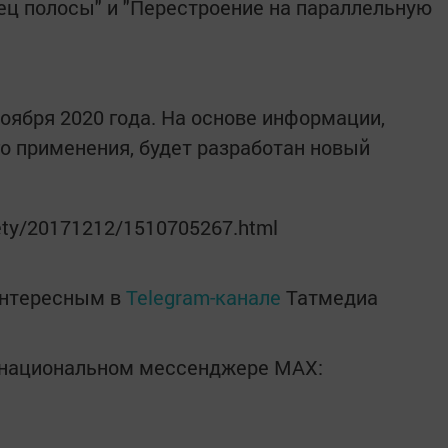
нец полосы" и "Перестроение на параллельную
оября 2020 года. На основе информации,
го применения, будет разработан новый
iety/20171212/1510705267.html
интересным в
Telegram-канале
Татмедиа
в национальном мессенджере MАХ: