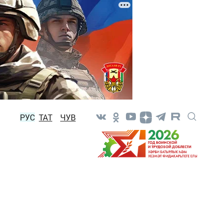
РУС
ТАТ
ЧУВ