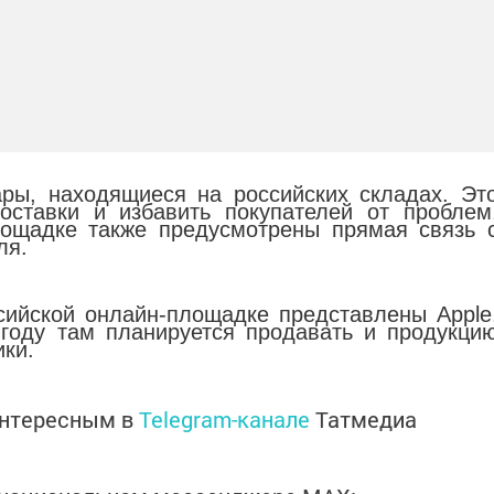
ары, находящиеся на российских складах. Эт
оставки и избавить покупателей от проблем
лощадке также предусмотрены прямая связь 
ля.
сийской онлайн-площадке представлены Apple
м году там планируется продавать и продукци
ики.
интересным в
Telegram-канале
Татмедиа