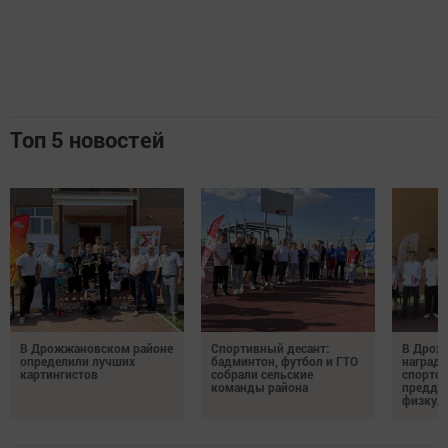
Топ 5 новостей
В Дрожжановском районе
Спортивный десант:
В Дрож
определили лучших
бадминтон, футбол и ГТО
награди
картингистов
собрали сельские
спортсм
команды района
преддв
физкул