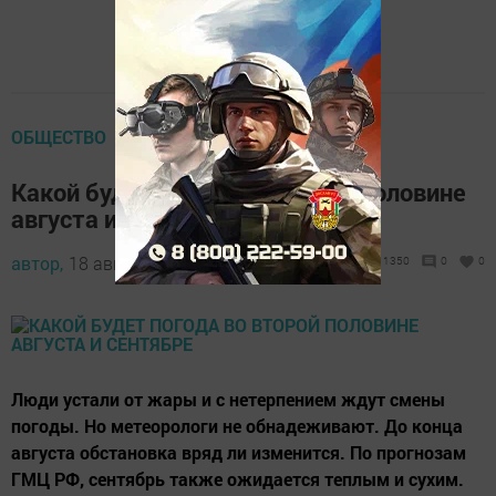
ОБЩЕСТВО
Какой будет погода во второй половине
августа и сентябре
автор,
18 августа 2016 - 10:18
1350
0
0
Люди устали от жары и с нетерпением ждут смены
погоды. Но метеорологи не обнадеживают. До конца
августа обстановка вряд ли изменится. По прогнозам
ГМЦ РФ, сентябрь также ожидается теплым и сухим.