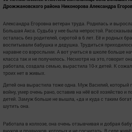
Дрожжановского района Никонорова Александра Егоров
Александра Егоровна ветеран труда. Родилась и выросла
Большая Акса. Судьба у нее была непростой. Рассказыва
осталась без родителей, сиротой в 6 лет. Её и родных бр
воспитывали бабушка и дедушка. Трудиться приходилос
наравне со взрослыми. А вот учиться в школе больше н
класса так и не получилось. Несмотря на это, говорит она
работала, создала семью, вырастила 10-х детей. К сожа
троих нет в живых.
Детей она вырастила тоже одна. Муж Василий, который
войну, умер очень рано, оставив на нёё всё хозяйство и 
детей. Замуж больше не вышла, «да и куда с таким бога
шутить она.
Работала в колхозе, она очень отзывчивая и добрая баб
внуков и правнуков, которых и не сосчитать. В селе живё