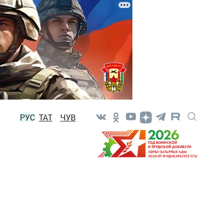
РУС
ТАТ
ЧУВ