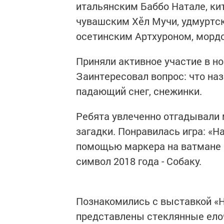
итальянским Баббо Натале, ки
чувашским Хĕл Мучи, удмуртс
осетинским Артхуроном, морд
Приняли активное участие в н
Заинтересовал вопрос: что на
падающий снег, снежинки.
Ребята увлеченно отгадывали 
загадки. Понравилась игра: «Н
помощью маркера на ватмане н
символ 2018 года - Собаку.
Познакомились с выставкой «Н
представлены стеклянные ело