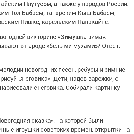
тайским Плутусом, а также у народов России:
ким Тол Бабаем, татарcким Кыш-Бабаем,
овским Нишке, карельским Папакайне.
овогодней викторине «Зимушка-зима».
зывают в народе «белыми мухами»? Ответ:
мелодии новогодних песен, ребусы и зимние
арисуй Снеговика». Дети, надев варежки, с
арисовали снеговика. Собирали картинку
овогодняя сказка», на которой были
чные игрушки советских времен, открытки на