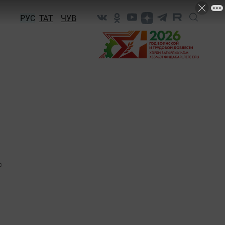
РУС
ТАТ
ЧУВ
0