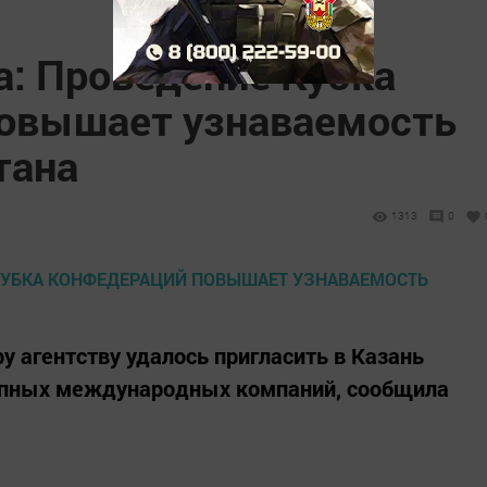
а: Проведение Кубка
овышает узнаваемость
тана
1313
0
у агентству удалось пригласить в Казань
упных международных компаний, сообщила