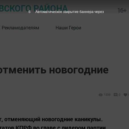
СКОГО РАЙОНА
16+
5
Автоматическое закрытие баннера через
Рекламодателям
Наши Герои
 отменить новогодние
1339
0
т, отменяющий новогодние каникулы.
атов КПРФ во главе с лидером партии