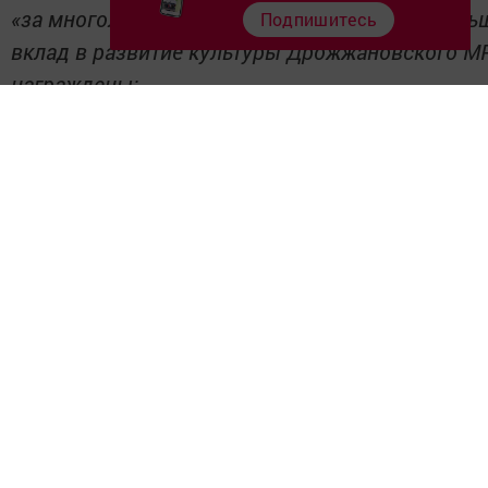
«за многолетний, плодотворный труд и за боль
Подпишитесь
вклад в развитие культуры Дрожжановского М
награждены:
- Бахитова Райна Рашитовна - художник-постановщик на
театра МБУ МПДК
- Нафиев Ильмас Ирфанович - художник-оформитель М
- Петухов Юрий Петрович - заведующий Хайбулдинским 
- Камалов МаратЭгъзамович - заведующий Староишлинс
- Калимуллин Ринат Давлетшинович - режиссер народног
МБУ МПДК.
Почетной Грамотой госудасртвенного бюджетн