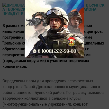
В рамках мероприятий Года культуры и с целью
наполнения деятельности новых культурных центров,
построенных и введенных в строй по программе
"Сельские клубы" в 2012-2014 годах, в муниципальных
образованиях Республики Татарстан проходят
перекрестные концерты с соседними районами
(городскими округами) с участием творческих
коллективов.
Определены пары для проведения перекрестных
концертов. Парой Дрожжановского муниципального
района является Буинский район. По графику выездов
творческих коллективов в сельские клубы
(многофункциональные учреждения), концерт