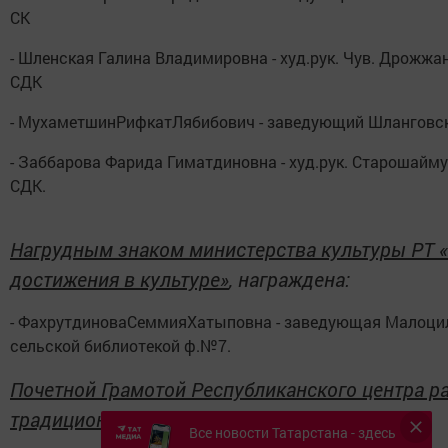
СК
- Шленская Галина Владимировна - худ.рук. Чув. Дрожжа
СДК
- МухаметшинРифкатЛябибович - заведующий Шланговс
- Заббарова Фарида Гиматдиновна - худ.рук. Старошайм
СДК.
Нагрудным знаком министерства культуры РТ 
достижения в культуре»
, награждена:
- ФахрутдиноваСеммияХатыповна - заведующая Малоци
сельской библиотекой ф.№7.
Почетной Грамотой Республиканского центра р
традиционной культуры
Все новости Татарстана - здесь