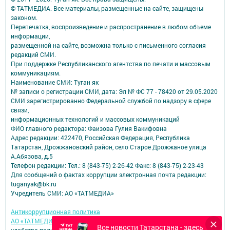
© ТАТМЕДИА. Все материалы, размещенные на сайте, защищены
законом.
Перепечатка, воспроизведение и распространение в любом объеме
информации,
размещенной на сайте, возможна только с письменного согласия
редакций СМИ.
При поддержке Республиканского агентства по печати и массовым
коммуникациям.
Наименование СМИ: Туган як
№ записи о регистрации СМИ, дата: Эл № ФС 77 - 78420 от 29.05.2020
СМИ зарегистрированно Федеральной службой по надзору в сфере
связи,
информационных технологий и массовых коммуникаций
ФИО главного редактора: Фаизова Гулия Вакифовна
Адрес редакции: 422470, Российская Федерация, Республика
Татарстан, Дрожжановский район, село Старое Дрожжаное улица
А.Абязова, д.5
Телефон редакции: Тел.: 8 (843-75) 2-26-42 Факс: 8 (843-75) 2-23-43
Для сообщений о фактах коррупции электронная почта редакции:
tuganyak@bk.ru
Учредитель СМИ: АО «ТАТМЕДИА»
Антикоррупционная политика
АО «ТАТМЕДИА» использует «cookie»
для персонализации сервисов и
Все новости Татарстана - здесь