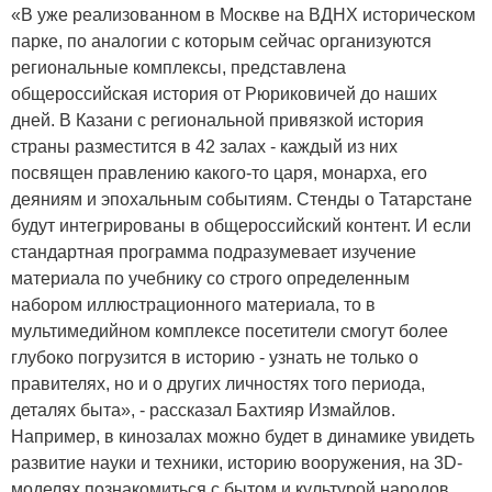
«В уже реализованном в Москве на ВДНХ историческом
парке, по аналогии с которым сейчас организуются
региональные комплексы, представлена
общероссийская история от Рюриковичей до наших
дней. В Казани с региональной привязкой история
страны разместится в 42 залах - каждый из них
посвящен правлению какого-то царя, монарха, его
деяниям и эпохальным событиям. Стенды о Татарстане
будут интегрированы в общероссийский контент. И если
стандартная программа подразумевает изучение
материала по учебнику со строго определенным
набором иллюстрационного материала, то в
мультимедийном комплексе посетители смогут более
глубоко погрузится в историю - узнать не только о
правителях, но и о других личностях того периода,
деталях быта», - рассказал Бахтияр Измайлов.
Например, в кинозалах можно будет в динамике увидеть
развитие науки и техники, историю вооружения, на 3D-
моделях познакомиться с бытом и культурой народов