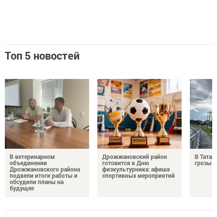
Топ 5 новостей
В ветеринарном
Дрожжановский район
В Татар
объединении
готовится к Дню
грозы и
Дрожжановского района
физкультурника: афиша
подвели итоги работы и
спортивных мероприятий
обсудили планы на
будущее