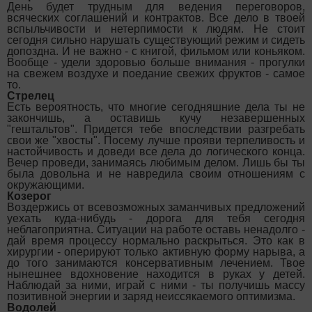
День будет трудным для ведения переговоров,
всяческих соглашений и контрактов. Все дело в твоей
вспыльчивости и нетерпимости к людям. Не стоит
сегодня сильно нарушать существующий режим и сидеть
допоздна. И не важно - с книгой, фильмом или коньяком.
Вообще - удели здоровью больше внимания - прогулки
на свежем воздухе и поедание свежих фруктов - самое
то.
Стрелец
Есть вероятность, что многие сегодняшние дела ты не
закончишь, а оставишь кучу незавершенных
"гештальтов". Придется тебе впоследствии разгребать
свои же "хвосты". Посему лучше прояви терпеливость и
настойчивость и доведи все дела до логического конца.
Вечер проведи, занимаясь любимым делом. Лишь бы ты
была довольна и не навредила своим отношениям с
окружающими.
Козерог
Воздержись от всевозможных заманчивых предложений
уехать куда-нибудь - дорога для тебя сегодня
неблагоприятна. Ситуации на работе оставь ненадолго -
дай время процессу нормально раскрыться. Это как в
хирургии - оперируют только активную форму нарыва, а
до того занимаются консервативным лечением. Твое
нынешнее вдохновение находится в руках у детей.
Наблюдай за ними, играй с ними - ты получишь массу
позитивной энергии и заряд неиссякаемого оптимизма.
Водолей