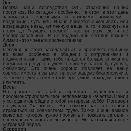
Лев
Всегда наши последствия суть отражение наших
поступков. Но сегодня - особенно. Не стоит в этот день
заниматься серьезными и важными покупками -
воздержись чуть-чуть. Иначе придется обменивать или
возвращать назад купленную вещь, а то и закинуть на
полку до "лучших времен", так ни разу ею и не
воспользовавшись. И не подписывай сегодня важные
бумаги - это чревато последствиями.
Дева
Сегодня не стоит расслабляться и проявлять слабинку
во всем, особенно в общении с сотрудниками и
подчиненными. Также тебе придется больше внимания,
времени и ресурсов уделять своему партнеру, супругу,
любимому. Это очень хорошо повлияет на вашу
совместимость и сыграет на руку вашему благополучию.
Закончите день совместной прогулкой, походом в кино
или театр.
Весы
На работе постарайся проявить душевность и
продемонстрировать свои человеческие качества. Найди
у сотрудников общие с тобой интересы, хобби. Поговори
по душам, "за жизнь". Это сблизит вас, что хорошо
отразиться на совместном труде. Также очень важное
качество, которое нужно проявить и показать сегодня -
последовательность и логичность. Не распыляйся и не
устраивай аврал.
Скорпион