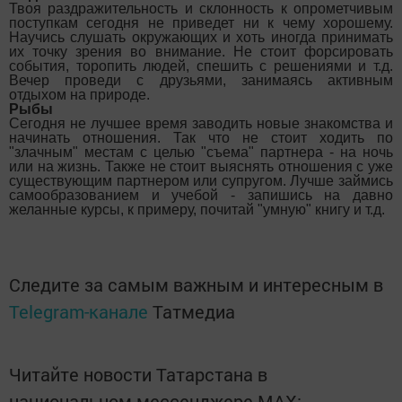
Твоя раздражительность и склонность к опрометчивым
поступкам сегодня не приведет ни к чему хорошему.
Научись слушать окружающих и хоть иногда принимать
их точку зрения во внимание. Не стоит форсировать
события, торопить людей, спешить с решениями и т.д.
Вечер проведи с друзьями, занимаясь активным
отдыхом на природе.
Рыбы
Сегодня не лучшее время заводить новые знакомства и
начинать отношения. Так что не стоит ходить по
"злачным" местам с целью "съема" партнера - на ночь
или на жизнь. Также не стоит выяснять отношения с уже
существующим партнером или супругом. Лучше займись
самообразованием и учебой - запишись на давно
желанные курсы, к примеру, почитай "умную" книгу и т.д.
Следите за самым важным и интересным в
Telegram-канале
Татмедиа
Читайте новости Татарстана в
национальном мессенджере MАХ: