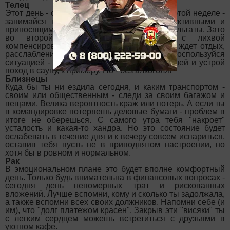
Телец
Этот день - один из самых "практичных" на этой неделе -
занимайся конкретными делами - конструктивными и
приносящими реальные, воплощенные результаты. Зато
во второй половине ты сможешь с лихвой
компенсировать сегодняшние труды - тебя ждет отдых,
расслабление и эмоциональный комфорт. Воспользуйся
ситуацией - созови близких и желанных людей и устрой
поход в сауну, к примеру. Но - без алкоголя!
Близнецы
Куда бы ты ни ездила сегодня, и каким транспортом -
своим или общественным - следи за своим багажом и
вещами. Велика вероятность краж или потерь. А если ты
в командировке потеряешь деловые бумаги - проблем в
итоге не оберешься. С самого утра тебя "накроет"
усталость и какая-то хандра. Но это состояние будет
ослабевать в течение дня и к вечеру совсем испариться,
оставив тебя пусть не в приподнятом настроении, но
хотя бы в ровном и нормальном.
Рак
В эмоциональном плане это будет вполне комфортный
день. Только будь внимательна в финансовых вопросах -
сегодня день непомерных трат и рискованных
вложений. Лучше вспомни, кому и сколько ты задолжала,
а также вспомни всех своих должников. Напомни себе (и
им), что "долг платежом красен". Закрыв эти "висяки" ты
с легким сердцем можешь встретиться с друзьями в
уютном кафе.