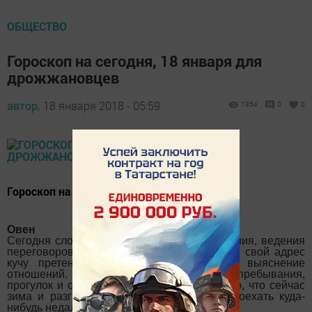
ОБЩЕСТВО
Гороскоп на сегодня, 18 января для
дрожжановцев
автор,
18 января 2018 - 05:59
1354
0
0
Гороскоп на сегодня, 18 января 2018 года/
Овен
Сегодня сложный день для делового общения, ведения
переговоров и т.д. Ты можешь услышать в свой адрес
кучу претензий и потратишь нервы на выяснение
отношений. Это очень хорошее время для пребывания,
прогулок и отдыха на природе. И все равно, что сейчас
зима и разгар рабочей недели. Хорошо поехать куда-
нибудь недалеко, типа за город.