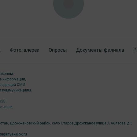
я
Фотогалереи
Опросы
Документы филиала
Р
аконом.
ме информации,
 редакций СМИ.
ым коммуникациям.
020
 связи,
рстан, Дрожжановский район, село Старое Дрожжаное улица А.Абязова, д.5
tuganyak@bk.ru