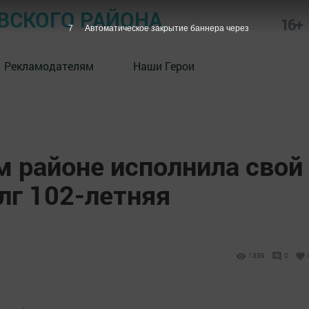
СКОГО РАЙОНА
16+
6
Автоматическое закрытие баннера через
Рекламодателям
Наши Герои
м районе исполнила свой
лг 102-летняя
1339
0