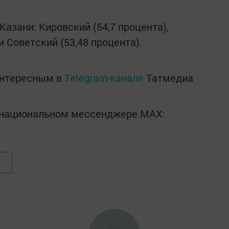
азани: Кировский (54,7 процента),
и Советский (53,48 процента).
интересным в
Telegram-канале
Татмедиа
в национальном мессенджере MАХ: