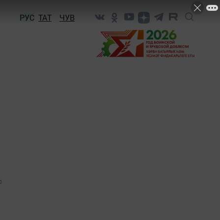
РУС
ТАТ
ЧУВ
0