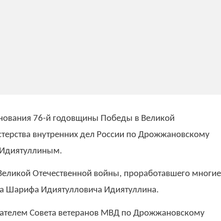
днования 76-й годовщины Победы в Великой
стерства внутренних дел России по Дрожжановскому
 Идиятуллиным.
Великой Отечественной войны, проработавшего многие
на Шарифа Идиятулловича Идиятуллина.
дателем Совета ветеранов МВД по Дрожжановскому