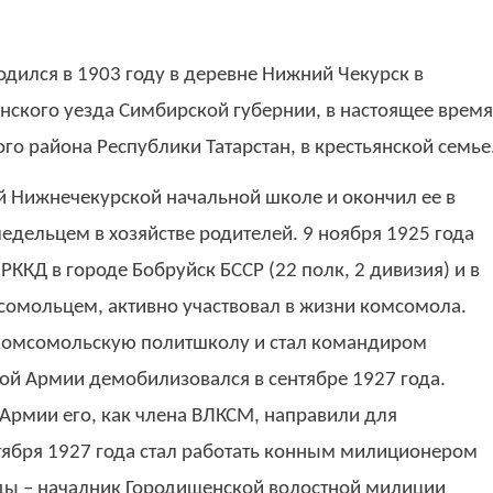
ился в 1903 году в деревне Нижний Чекурск в
ского уезда Симбирской губернии, в настоящее время
о района Республики Татарстан, в крестьянской семье
ой Нижнечекурской начальной школе и окончил ее в
ледельцем в хозяйстве родителей. 9 ноября 1925 года
ККД в городе Бобруйск БССР (22 полк, 2 дивизия) и в
сомольцем, активно участвовал в жизни комсомола.
омсомольскую политшколу и стал командиром
кой Армии демобилизовался в сентябре 1927 года.
Армии его, как члена ВЛКСМ, направили для
тября 1927 года стал работать конным милиционером
оды – началник Городищенской волостной милиции