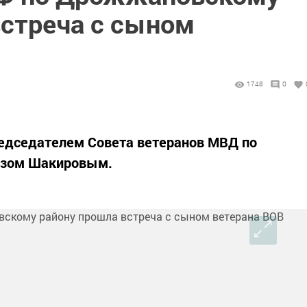
встреча с сыном
1748
0
редседателем Совета ветеранов МВД по
изом Шакировым.