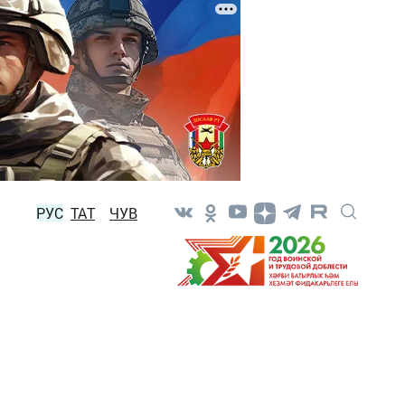
РУС
ТАТ
ЧУВ