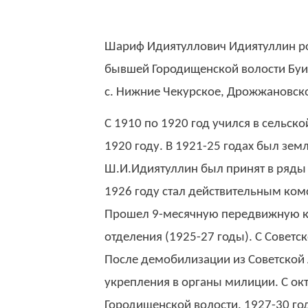
Шариф Идиятуллович Идиятуллин род
бывшей Городищенской волости Буин
с. Нижние Чекурское, Дрожжановског
С 1910 по 1920 год учился в сельск
1920 году. В 1921-25 годах был зем
Ш.И.Идиятуллин был принят в ряды Р
1926 году стал действительным ком
Прошел 9-месячную передвижную к
отделения (1925-27 годы). С Советс
После демобилизации из Советской 
укрепления в органы милиции. С ок
Городищенской волости. 1927-30 г