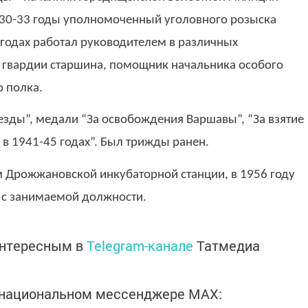
30-33 годы уполномоченный уголовного розыска
годах работал руководителем в различных
х гвардии старшина, помощник начальника особого
о полка.
езды”, медали “За освобождения Варшавы”, “За взятие
 в 1941-45 годах”. Был трижды ранен.
м Дрожжановской инкубаторной станции, в 1956 году
 с занимаемой должности.
интересным в
Telegram-канале
Татмедиа
в национальном мессенджере MАХ: