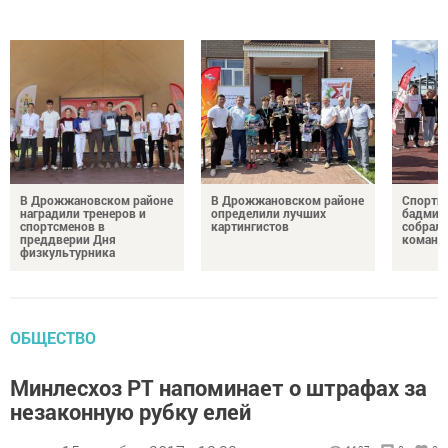
В Дрожжановском районе
В Дрожжановском районе
Спортив
наградили тренеров и
определили лучших
бадминт
спортсменов в
картингистов
собрали
преддверии Дня
команд
физкультурника
ОБЩЕСТВО
Минлесхоз РТ напоминает о штрафах за
незаконную рубку елей