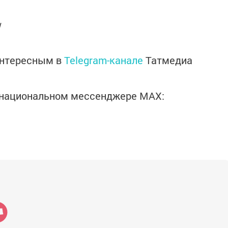
/
интересным в
Telegram-канале
Татмедиа
в национальном мессенджере MАХ: