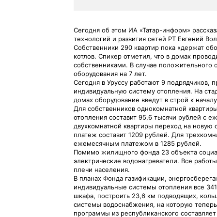
Сегодня об этом ИА «Татар-информ» расска
технологий и развития сетей РТ Евгений Вол
Собственники 290 квартир пока «держат обо
котлов. Спикер отметил, что в домах прово
собственниками. В случае положительного 
оборудования на 7 лет.
Сегодня в Уруссу работают 9 подрядчиков, 
индивидуальную систему отопления. На стад
домах оборудование введут в строй к началу
Для собственников однокомнатной квартиры
отопления составит 95,6 тысячи рублей с е
двухкомнатной квартиры переход на новую 
платеж составит 1209 рублей. Для трехкомна
ежемесячным платежом в 1285 рублей.
Помимо жилищного фонда 23 объекта социа
электрические водонагреватели. Все работ
плечи населения.
В планах Фонда газификации, энергосберег
индивидуальные системы отопления все 3417
шкафа, построить 23,6 км подводящих, кол
системы водоснабжения, на которую теперь
программы из республиканского составляет 