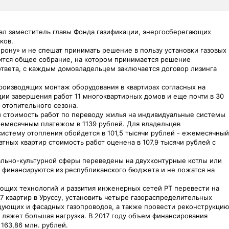
зал заместитель главы Фонда газификации, энергосберегающих
ков.
рону» и не спешат принимать решение в пользу установки газовых
дится общее собрание, на котором принимается решение
ответа, с каждым домовладельцем заключается договор лизинга
производящих монтаж оборудования в квартирах согласных на
ии завершения работ 11 многоквартирных домов и еще почти в 30
 отопительного сезона.
 стоимость работ по переводу жилья на индивидуальные системы
жемесячным платежом в 1139 рублей. Для владельцев
систему отопления обойдется в 101,5 тысячи рублей - ежемесячный
тных квартир стоимость работ оценена в 107,9 тысячи рублей с
льно-культурной сферы переведены на двухконтурные котлы или
ы финансируются из республиканского бюджета и не ложатся на
ающих технологий и развития инженерных сетей РТ перевести на
 квартир в Уруссу, установить четыре газораспределительных
ьцующих и фасадных газопроводов, а также провести реконструкци
 ляжет большая нагрузка. В 2017 году объем финансирования
163,86 млн. рублей.