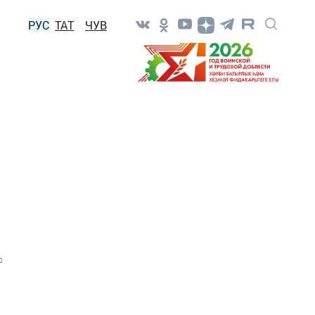
РУС
ТАТ
ЧУВ
0