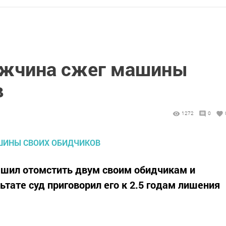
ужчина сжег машины
в
1272
0
ешил отомстить двум своим обидчикам и
ьтате суд приговорил его к 2.5 годам лишения