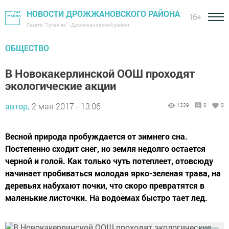
НОВОСТИ ДРОЖЖАНОВСКОГО РАЙОНА
16+
Газета "Туган як" - Дрожжановский район
ОБЩЕСТВО
В Новокакерлинской ООШ проходят
экологические акции
автор,
2 мая 2017 - 13:06
1339
0
0
Весной природа пробуждается от зимнего сна.
Постепенно сходит снег, но земля недолго остается
черной и голой. Как только чуть потеплеет, отовсюду
начинает пробиваться молодая ярко-зеленая трава, на
деревьях набухают почки, что скоро превратятся в
маленькие листочки. На водоемах быстро тает лед.