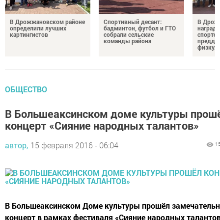
В Дрожжановском районе
Спортивный десант:
В Дрож
определили лучших
бадминтон, футбол и ГТО
награди
картингистов
собрали сельские
спортсм
команды района
преддв
физкул
ОБЩЕСТВО
В Большеаксинском доме культуры прош
концерт «Сияние народных талантов»
автор,
15 февраля 2016 - 06:04
1
В Большеаксинском Доме культуры прошёл замечатель
концерт в рамках фестиваля «Сияние народных талантов