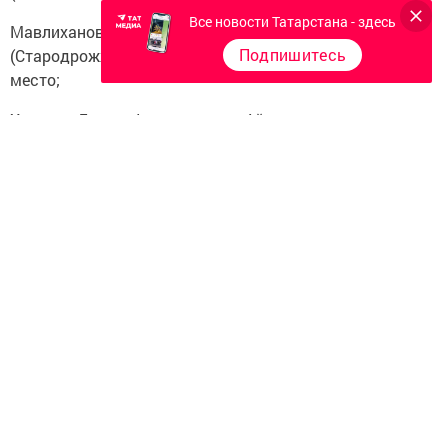
Все новости Татарстана - здесь
Мавлиханов Дельюс , Азизова Алсу
Подпишитесь
(Стародрожжановский многопрофильный лицей) -2
место;
Халитов Динар, Фахретдинова Айсылу
(Малоцильнинская СОШ), Насибуллин Тимур, Шарипова
Айгуль (Стародрожжановская СОШ №1) -3 место.
Все призеры награждались Грамотами и кубками.
Следите за самым важным и интересным в
Telegram-канале
Татмедиа
Читайте новости Татарстана в
национальном мессенджере MАХ:
https://max.ru/tatmedia