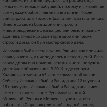
конником, и на поле трудился. Он рос без отца,
вместе с матерью и бабушкой, поэтому и в хозяйстве
все мужские работы легли на его плечи. После
войны работал в колхозе, был отличным плотником.
Вместе со своей бригадой они строили
животноводческие фермы, делали ремонт разным
зданиям. Вместе со своей бригадой они также
строили дома, он был мастер своего дела.
Исламша абый вместе с женой Рашида апа прожили
славную жизнь, у них родилось шестеро детей. Всем
своим детям они помогли встать на ноги, получить
достойное образование. В 2019 году супруги
Халиловы отметили 65-летие совместной жизни.
Сейчас у Исламша абый и Рашида апа 12 внуков и
18 правнуков. Исламша абый и Рашида апа живут
вместе со своим сыном Рустамом и снохой
Миляушой. Рустам и Миляуша – учителя, оба
работают в Старокакерлинской средней школе,