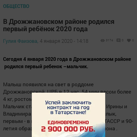
ОБЩЕСТВО
В Дрожжановском районе родился
первый ребёнок 2020 года
Гулия Фаизова,
4 января 2020 - 14:18
3174
0
0
Сегодня 4 января 2020 года в Дрожжановском районе
родился первый ребенок –мальчик.
Малыш появился на свет в роддоме
Дрожжановской ЦРБ в 12 час. 54 мин весом более
4 кг, ростом 56 см.
Мальчик стал третьим ребенком в семье Ирины и
Владимира Юдиных из села Алешкин-Саплык,
первым - в год празднования 100-летия ТАССР и 90-
летия образования Дрожжановского района .