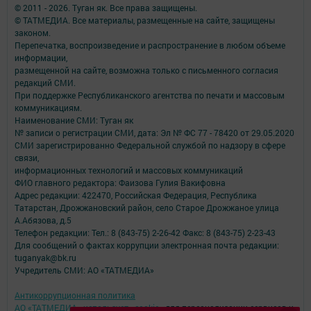
© 2011 - 2026. Туган як. Все права защищены.
© ТАТМЕДИА. Все материалы, размещенные на сайте, защищены
законом.
Перепечатка, воспроизведение и распространение в любом объеме
информации,
размещенной на сайте, возможна только с письменного согласия
редакций СМИ.
При поддержке Республиканского агентства по печати и массовым
коммуникациям.
Наименование СМИ: Туган як
№ записи о регистрации СМИ, дата: Эл № ФС 77 - 78420 от 29.05.2020
СМИ зарегистрированно Федеральной службой по надзору в сфере
связи,
информационных технологий и массовых коммуникаций
ФИО главного редактора: Фаизова Гулия Вакифовна
Адрес редакции: 422470, Российская Федерация, Республика
Татарстан, Дрожжановский район, село Старое Дрожжаное улица
А.Абязова, д.5
Телефон редакции: Тел.: 8 (843-75) 2-26-42 Факс: 8 (843-75) 2-23-43
Для сообщений о фактах коррупции электронная почта редакции:
tuganyak@bk.ru
Учредитель СМИ: АО «ТАТМЕДИА»
Антикоррупционная политика
АО «ТАТМЕДИА» использует «cookie»
для персонализации сервисов и