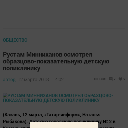
ОБЩЕСТВО
Рустам Минниханов осмотрел
образцово-показательную детскую
поликлинику
автор,
12 марта 2018 - 14:02
1486
0
0
(Казань, 12 марта, «Татар-информ», Наталья
Рыбакова). Детскую городскую поликлинику № 2 в