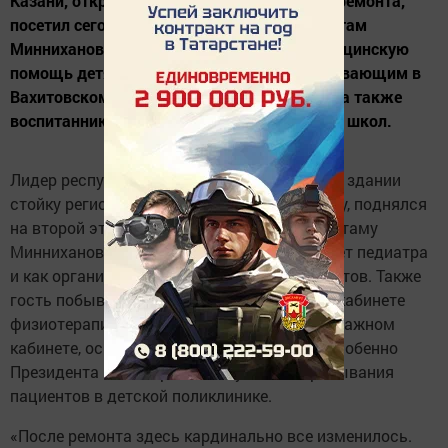
Казани, открывшуюся после масштабного ремонта,
посетил сегодня Президент Татарстана Рустам
Минниханов. Поликлиника оказывает медицинскую
помощь детям в возрасте до 17 лет, проживающим в
Вахитовском и Советском районах Казани, а также
воспитанникам 28 детсадов и учащимся 20 школ.
Лидер республики осмотрел в обновленном здании
стойку регистрации и детскую игровую зону, поднялся
на второй этаж в отделение педиатрии. Рустаму
Минниханову показали, как оснащен кабинет педиатра
и как организован прием маленьких пациентов. Также
гость побывал в отделении реабилитации, кабинете
физиотерапии и лечебной гимнастики, массажном
кабинете, осмотрел новое оборудование. Особенно
Президента РТ интересовали условия пребывания
пациентов в детской поликлинике.
«После ремонта здесь кардинально все изменилось.