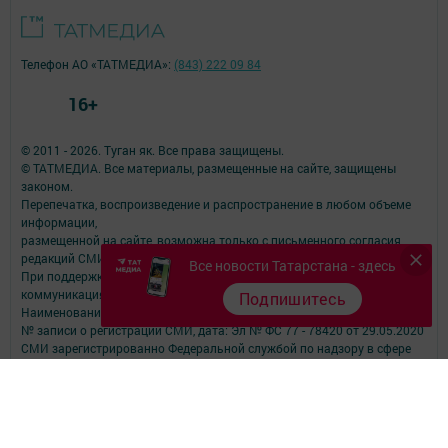
Телефон АО «ТАТМЕДИА»:
(843) 222 09 84
16+
© 2011 - 2026. Туган як. Все права защищены.
© ТАТМЕДИА. Все материалы, размещенные на сайте, защищены
законом.
Перепечатка, воспроизведение и распространение в любом объеме
информации,
размещенной на сайте, возможна только с письменного согласия
редакций СМИ.
Все новости Татарстана - здесь
При поддержке Республиканского агентства по печати и массовым
коммуникациям.
Подпишитесь
Наименование СМИ: Туган як
№ записи о регистрации СМИ, дата: Эл № ФС 77 - 78420 от 29.05.2020
СМИ зарегистрированно Федеральной службой по надзору в сфере
связи,
информационных технологий и массовых коммуникаций
ФИО главного редактора: Фаизова Гулия Вакифовна
Адрес редакции: 422470, Российская Федерация, Республика
Татарстан, Дрожжановский район, село Старое Дрожжаное улица