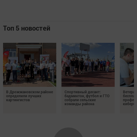
Топ 5 новостей
В Дрожжановском районе
Спортивный десант:
Ветера
определили лучших
бадминтон, футбол и ГТО
бесплат
картингистов
собрали сельские
профес
команды района
киберб