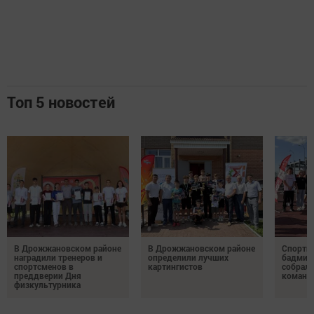
Топ 5 новостей
В Дрожжановском районе
В Дрожжановском районе
Спортив
наградили тренеров и
определили лучших
бадминт
спортсменов в
картингистов
собрали
преддверии Дня
команд
физкультурника