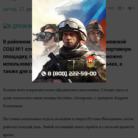
автор,
21 декабря 2017 - 16:30
1565
0
0
В районном центре, рядом со Стародрожжановской
СОШ №1 открылся каток. Универсальную спортивную
площадку, построенную этим летом, зимой можно
использовать как каток для катания на коньках, а
также для соревнований по хоккею.
Больше всего открытию катка обрадовались школьники. Сегодня здесь от
души покатались юные пловцы бассейна «Акчарлак» с тренером Андреем
Батановым.
По словам начальника отдела молодёжи и спорта Руслана Вильданова, каток
работает каждый день. Любой желающий может прийти и с пользой провести
время.