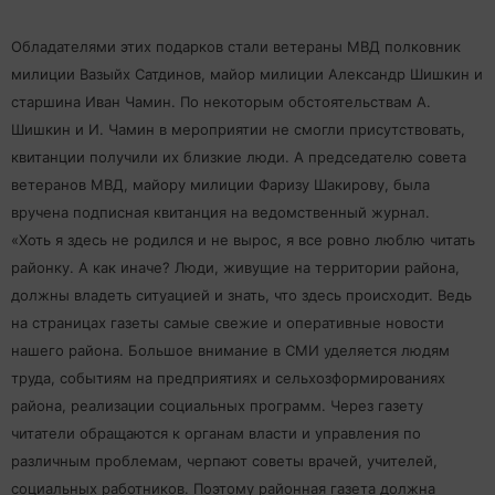
Обладателями этих подарков стали ветераны МВД полковник
милиции Вазыйх Сатдинов, майор милиции Александр Шишкин и
старшина Иван Чамин. По некоторым обстоятельствам А.
Шишкин и И. Чамин в мероприятии не смогли присутствовать,
квитанции получили их близкие люди. А председателю совета
ветеранов МВД, майору милиции Фаризу Шакирову, была
вручена подписная квитанция на ведомственный журнал.
«Хоть я здесь не родился и не вырос, я все ровно люблю читать
районку. А как иначе? Люди, живущие на территории района,
должны владеть ситуацией и знать, что здесь происходит. Ведь
на страницах газеты самые свежие и оперативные новости
нашего района. Большое внимание в СМИ уделяется людям
труда, событиям на предприятиях и сельхозформированиях
района, реализации социальных программ. Через газету
читатели обращаются к органам власти и управления по
различным проблемам, черпают советы врачей, учителей,
социальных работников. Поэтому районная газета должна