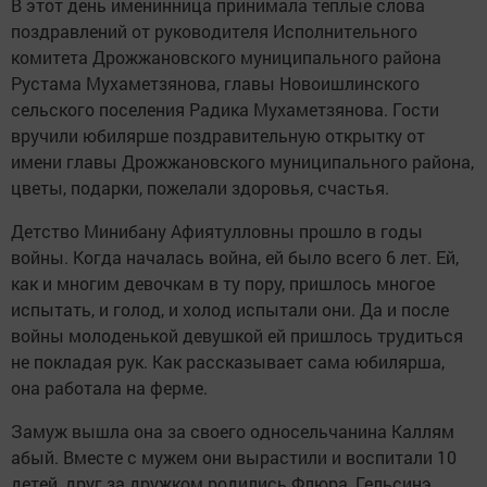
В этот день именинница принимала теплые слова
поздравлений от руководителя Исполнительного
комитета Дрожжановского муниципального района
Рустама Мухаметзянова, главы Новоишлинского
сельского поселения Радика Мухаметзянова. Гости
вручили юбилярше поздравительную открытку от
имени главы Дрожжановского муниципального района,
цветы, подарки, пожелали здоровья, счастья.
Детство Минибану Афиятулловны прошло в годы
войны. Когда началась война, ей было всего 6 лет. Ей,
как и многим девочкам в ту пору, пришлось многое
испытать, и голод, и холод испытали они. Да и после
войны молоденькой девушкой ей пришлось трудиться
не покладая рук. Как рассказывает сама юбилярша,
она работала на ферме.
Замуж вышла она за своего односельчанина Каллям
абый. Вместе с мужем они вырастили и воспитали 10
детей, друг за дружком родились Флюра, Гельсинэ,