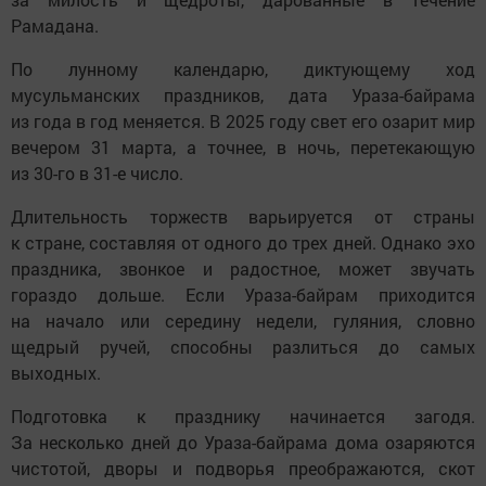
Рамадана.
По лунному календарю, диктующему ход
мусульманских праздников, дата Ураза-байрама
из года в год меняется. В 2025 году свет его озарит мир
вечером 31 марта, а точнее, в ночь, перетекающую
из 30-го в 31-е число.
Длительность торжеств варьируется от страны
к стране, составляя от одного до трех дней. Однако эхо
праздника, звонкое и радостное, может звучать
гораздо дольше. Если Ураза-байрам приходится
на начало или середину недели, гуляния, словно
щедрый ручей, способны разлиться до самых
выходных.
Подготовка к празднику начинается загодя.
За несколько дней до Ураза-байрама дома озаряются
чистотой, дворы и подворья преображаются, скот