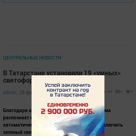
ЦЕНТРАЛЬНЫЕ НОВОСТИ
В Татарстане установили 19 «умных»
светофоров в 2024 году
admin,
28 февраля 2025 - 16:48
365
0
0
Благодаря анализу данных о трафике система
распознает подъезжающий транспорт и
автоматически принимает решение, кому включить
зеленый свет.