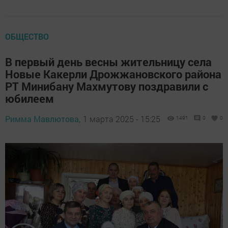
ОБЩЕСТВО
В первый день весны жительницу села
Новые Какерли Дрожжановского района
РТ Минибану Махмутову поздравили с
юбилеем
Римма Мавлютова,
1 марта 2025 - 15:25
1491
0
0