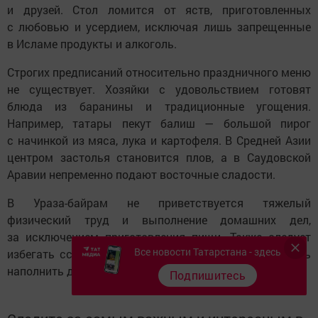
и друзей. Стол ломится от яств, приготовленных
с любовью и усердием, исключая лишь запрещенные
в Исламе продукты и алкоголь.
Строгих предписаний относительно праздничного меню
не существует. Хозяйки с удовольствием готовят
блюда из баранины и традиционные угощения.
Например, татары пекут балиш — большой пирог
с начинкой из мяса, лука и картофеля. В Средней Азии
центром застолья становится плов, а в Саудовской
Аравии непременно подают восточные сладости.
В Ураза-байрам не приветствуется тяжелый
физический труд и выполнение домашних дел,
за исключением приготовления пищи. Также следует
Все новости Татарстана - здесь
избегать ссор, дурных мыслей и злословия, стараясь
наполнить день светом и радостью.
Подпишитесь