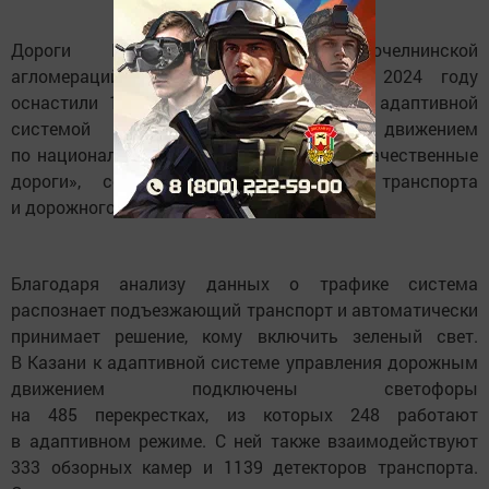
Дороги Казанской и Набережночелнинской
агломераций Республики Татарстан в 2024 году
оснастили 19 «умными» светофорами с адаптивной
системой управления дорожным движением
по национальному проекту «Безопасные качественные
дороги», сообщили в Министерстве транспорта
и дорожного хозяйства региона.
Благодаря анализу данных о трафике система
распознает подъезжающий транспорт и автоматически
принимает решение, кому включить зеленый свет.
В Казани к адаптивной системе управления дорожным
движением подключены светофоры
на 485 перекрестках, из которых 248 работают
в адаптивном режиме. С ней также взаимодействуют
333 обзорных камер и 1139 детекторов транспорта.