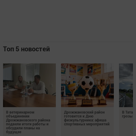
Топ 5 новостей
В ветеринарном
Дрожжановский район
В Татар
объединении
готовится к Дню
грозы и
Дрожжановского района
физкультурника: афиша
подвели итоги работы и
спортивных мероприятий
обсудили планы на
будущее