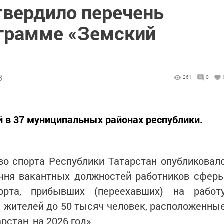
твердило перечень
ограмме «Земский
3
261
0
й в 37 муниципальных районах республики.
во спорта Республики Татарстан опубликовал
ечня вакантных должностей работников сфер
орта, прибывших (переехавших) на работ
 жителей до 50 тысяч человек, расположенны
рстан, на 2026 год».