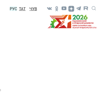
РУС
ТАТ
ЧУВ
0