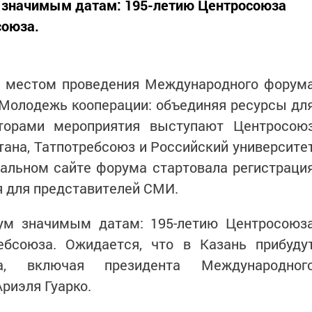
м значимым датам: 195-летию Центросоюза
союза.
ет местом проведения Международного форум
«Молодежь кооперации: объединяя ресурсы дл
аторами мероприятия выступают Центросою
тана, Татпотребсоюз и Российский университе
иальном сайте форума стартовала регистраци
я для представителей СМИ.
ум значимым датам: 195-летию Центросоюз
ебсоюза. Ожидается, что в Казань прибуду
, включая президента Международног
Ариэля Гуарко.