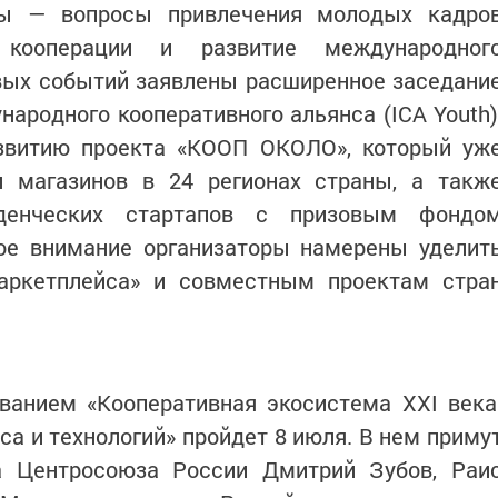
мы — вопросы привлечения молодых кадро
 кооперации и развитие международног
вых событий заявлены расширенное заседани
родного кооперативного альянса (ICA Youth)
азвитию проекта «КООП ОКОЛО», который уж
и магазинов в 24 регионах страны, а такж
уденческих стартапов с призовым фондо
ное внимание организаторы намерены уделит
аркетплейса» и совместным проектам стра
ванием «Кооперативная экосистема XXI века
са и технологий» пройдет 8 июля. В нем приму
а Центросоюза России Дмитрий Зубов, Раи