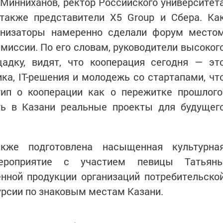
Минниханов, ректор Российского университет
 также представители X5 Group и Сбера. Ка
анизаторы намеренно сделали форум место
 миссии. По его словам, руководители высоког
щадку, видят, что кооперация сегодня — эт
ика, IT-решения и молодежь со стартапами, чт
тип о кооперации как о пережитке прошлого
ь в Казани реальные проекты для будущег
кже подготовлена насыщенная культурна
мероприятие с участием певицы Татьян
енной продукции организаций потребительско
урсии по знаковым местам Казани.