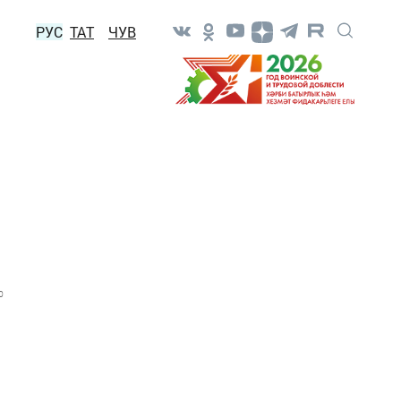
РУС
ТАТ
ЧУВ
0