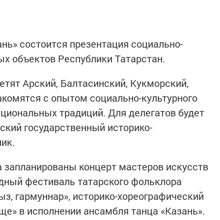
ань» состоится презентация социально-
х объектов Республики Татарстан.
етят Арский, Балтасинский, Кукморский,
акомятся с опытом социально-культурного
ациональных традиций. Для делегатов будет
рский государственный историко-
ик.
а запланированы концерт мастеров искусств
дный фестиваль татарского фольклора
гыз, гармуннар», историко-хореографический
ще» в исполнении ансамбля танца «Казань».