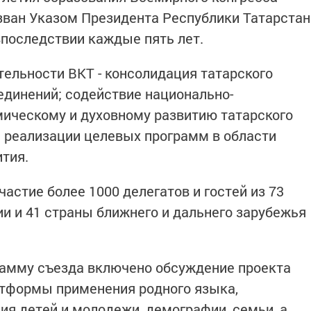
озван Указом Президента Республики Татарстан
впоследствии каждые пять лет.
ельности ВКТ - консолидация татарского
единений; содействие национально-
мическому и духовному развитию татарского
и реализации целевых программ в области
ития.
частие более 1000 делегатов и гостей из 73
и и 41 страны ближнего и дальнего зарубежья
рамму съезда включено обсуждение проекта
тформы применения родного языка,
ия детей и молодежи, демографии, семьи, а