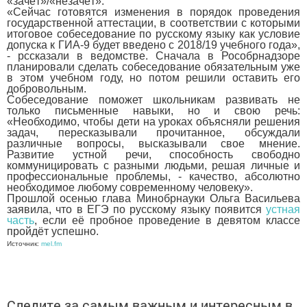
«зачёт»/«незачёт».
«Сейчас готовятся изменения в порядок проведения
государственной аттестации, в соответствии с которыми
итоговое собеседование по русскому языку как условие
допуска к ГИА-9 будет введено с 2018/19 учебного года»,
- рссказали в ведомстве. Сначала в Рособрнадзоре
планировали сделать собеседование обязательным уже
в этом учебном году, но потом решили оставить его
добровольным.
Собеседование поможет школьникам развивать не
только письменные навыки, но и свою речь:
«Необходимо, чтобы дети на уроках объясняли решения
задач, пересказывали прочитанное, обсуждали
различные вопросы, высказывали свое мнение.
Развитие устной речи, способность свободно
коммуницировать с разными людьми, решая личные и
профессиональные проблемы, - качество, абсолютно
необходимое любому современному человеку».
Прошлой осенью глава Минобрнауки Ольга Васильева
заявила, что в ЕГЭ по русскому языку появится
устная
часть
, если её пробное проведение в девятом классе
пройдёт успешно.
Источник:
mel.fm
Следите за самым важным и интересным в