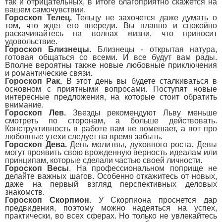
так и отрицательных, в итоге благоприятно скажется на
вашем самочувствии.
Гороскоп Телец.
Тельцу не захочется даже думать о
том, что ждет его впереди. Вы плавно и спокойно
раскачивайтесь на волнах жизни, что приносит
удовольствие.
Гороскоп Близнецы.
Близнецы - открытая натура,
готовая общаться со всеми. И все будут вам рады.
Вполне вероятны также новые любовные приключения
и романтические связи.
Гороскоп Рак.
В этот день вы будете сталкиваться в
основном с приятными вопросами. Поступят новые
интересные предложения, на которые стоит обратить
внимание.
Гороскоп Лев.
Звезды рекомендуют Льву меньше
смотреть по сторонам, а больше действовать.
Конструктивность в работе вам не помешает, а вот про
любовные утехи следует на время забыть.
Гороскоп Дева.
День молитвы, духовного роста. Девы
могут проявить свою врожденную верность идеалам или
принципам, которые сделали частью своей личности.
Гороскоп Весы
. На профессиональном поприще не
делайте важных шагов. Особенно откажитесь от новых,
даже на первый взгляд перспективных деловых
знакомств.
Гороскоп Скорпион.
У Скорпиона проснется дар
предвидения, поэтому можно надеяться на успех,
практически, во всех сферах. Но только не увлекайтесь