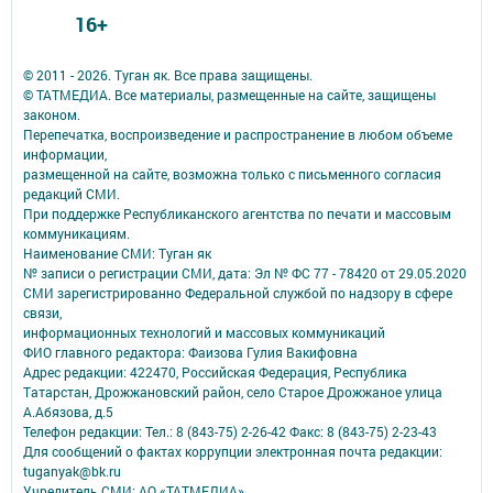
16+
© 2011 - 2026. Туган як. Все права защищены.
© ТАТМЕДИА. Все материалы, размещенные на сайте, защищены
законом.
Перепечатка, воспроизведение и распространение в любом объеме
информации,
размещенной на сайте, возможна только с письменного согласия
редакций СМИ.
При поддержке Республиканского агентства по печати и массовым
коммуникациям.
Наименование СМИ: Туган як
№ записи о регистрации СМИ, дата: Эл № ФС 77 - 78420 от 29.05.2020
СМИ зарегистрированно Федеральной службой по надзору в сфере
связи,
информационных технологий и массовых коммуникаций
ФИО главного редактора: Фаизова Гулия Вакифовна
Адрес редакции: 422470, Российская Федерация, Республика
Татарстан, Дрожжановский район, село Старое Дрожжаное улица
А.Абязова, д.5
Телефон редакции: Тел.: 8 (843-75) 2-26-42 Факс: 8 (843-75) 2-23-43
Для сообщений о фактах коррупции электронная почта редакции:
tuganyak@bk.ru
Учредитель СМИ: АО «ТАТМЕДИА»