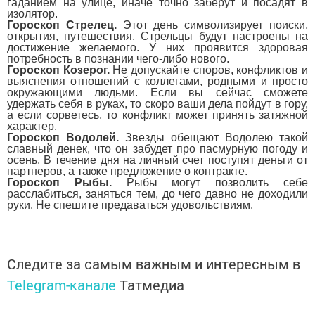
гаданием на улице, иначе точно заберут и посадят в
изолятор.
Гороскоп Стрелец.
Этот день символизирует поиски,
открытия, путешествия. Стрельцы будут настроены на
достижение желаемого. У них проявится здоровая
потребность в познании чего-либо нового.
Гороскоп Козерог.
Не допускайте споров, конфликтов и
выяснения отношений с коллегами, родными и просто
окружающими людьми. Если вы сейчас сможете
удержать себя в руках, то скоро ваши дела пойдут в гору,
а если сорветесь, то конфликт может принять затяжной
характер.
Гороскоп Водолей.
Звезды обещают Водолею такой
славный денек, что он забудет про пасмурную погоду и
осень. В течение дня на личный счет поступят деньги от
партнеров, а также предложение о контракте.
Гороскоп Рыбы.
Рыбы могут позволить себе
расслабиться, заняться тем, до чего давно не доходили
руки. Не спешите предаваться удовольствиям.
Следите за самым важным и интересным в
Telegram-канале
Татмедиа