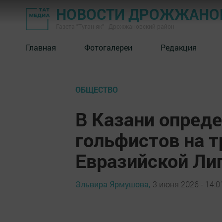
НОВОСТИ ДРОЖЖАНОВ
Газета "Туган як" - Дрожжановский район
Главная
Фотогалереи
Редакция
ОБЩЕСТВО
В Казани опред
гольфистов на т
Евразийской Ли
Эльвира Ярмушова,
3 июня 2026 - 14:0