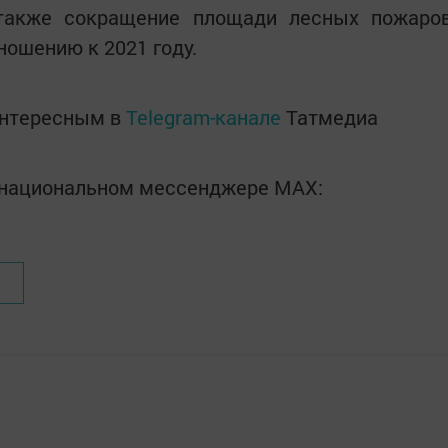
 также сокращение площади лесных пожаро
ношению к 2021 году.
интересным в
Telegram-канале
Татмедиа
в национальном мессенджере MАХ: