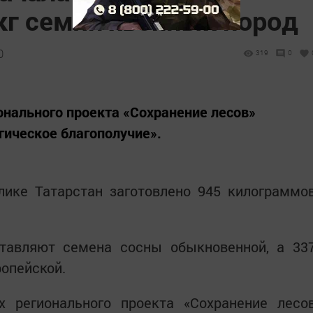
кг семян хвойных пород
0
319
0
онального проекта «Сохранение лесов»
гическое благополучие».
лике Татарстан заготовлено 945 килограммо
тавляют семена сосны обыкновенной, а 33
опейской.
 регионального проекта «Сохранение лесо