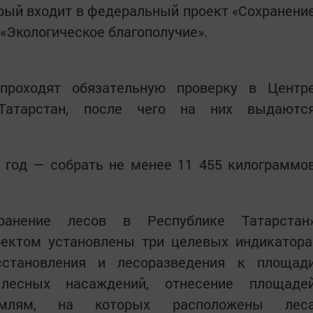
орый входит в федеральный проект «Сохранени
 «Экологическое благополучие».
проходят обязательную проверку в Центр
Татарстан, после чего на них выдаютс
 год — собрать не менее 11 455 килограммо
ранение лесов в Республике Татарстан
оектом установлены три целевых индикатора
сстановления и лесоразведения к площад
лесных насаждений, отнесение площаде
емлям, на которых расположены лес