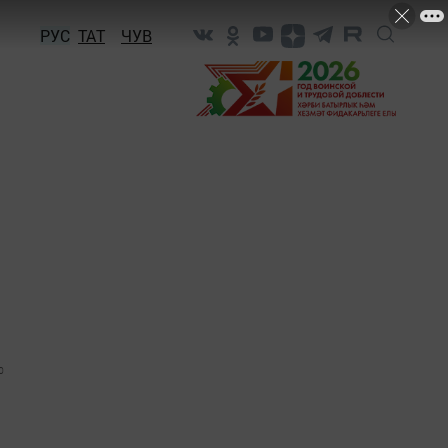
РУС
ТАТ
ЧУВ
0