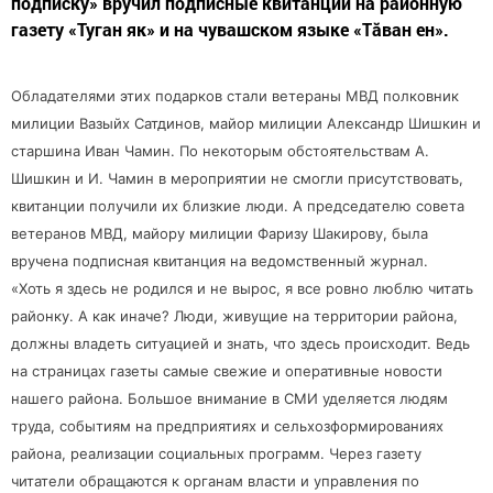
подписку» вручил подписные квитанции на районную
газету «Туган як» и на чувашском языке «Тăван ен».
Обладателями этих подарков стали ветераны МВД полковник
милиции Вазыйх Сатдинов, майор милиции Александр Шишкин и
старшина Иван Чамин. По некоторым обстоятельствам А.
Шишкин и И. Чамин в мероприятии не смогли присутствовать,
квитанции получили их близкие люди. А председателю совета
ветеранов МВД, майору милиции Фаризу Шакирову, была
вручена подписная квитанция на ведомственный журнал.
«Хоть я здесь не родился и не вырос, я все ровно люблю читать
районку. А как иначе? Люди, живущие на территории района,
должны владеть ситуацией и знать, что здесь происходит. Ведь
на страницах газеты самые свежие и оперативные новости
нашего района. Большое внимание в СМИ уделяется людям
труда, событиям на предприятиях и сельхозформированиях
района, реализации социальных программ. Через газету
читатели обращаются к органам власти и управления по