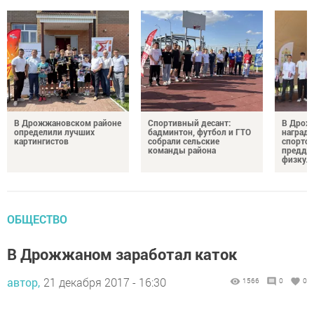
В Дрожжановском районе
Спортивный десант:
В Дрож
определили лучших
бадминтон, футбол и ГТО
награди
картингистов
собрали сельские
спортсм
команды района
преддв
физкул
ОБЩЕСТВО
В Дрожжаном заработал каток
автор,
21 декабря 2017 - 16:30
1566
0
0