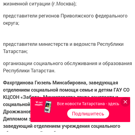
жизненной ситуации (г.Москва);
представители регионов Приволжского федерального
округа;
представители министерств и ведомств Республики
Татарстан;
организации социального обслуживания и образования
Республики Татарстан.
Фахртдинова Гюзель Минсабировна, заведующая
отделением социальной помощи семье и детям ГАУ СО
КЦСОН «Забота» Министерства труда занятости и
Все новости Татарстана - здесь
социальной защиты Республики Татарстан в
Дрожжановском муниципальном районе награждена
Подпишитесь
Дипломом за 2 место в номинации «Лучший
заведующий отделением учреждения социального
обслуживания» Республиканского этапа