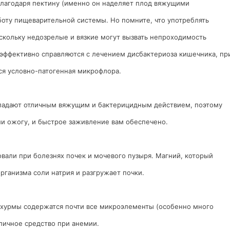
благодаря пектину (именно он наделяет плод вяжущими
боту пищеварительной системы. Но помните, что употреблять
скольку недозрелые и вязкие могут вызвать непроходимость
эффективно справляются с лечением дисбактериоза кишечника, пр
я условно-патогенная микрофлора.
ладают отличным вяжущим и бактерицидным действием, поэтому
ли ожогу, и быстрое заживление вам обеспечено.
овали при болезнях почек и мочевого пузыря. Магний, который
рганизма соли натрия и разгружает почки.
х хурмы содержатся почти все микроэлементы (особенно много
тличное средство при анемии.