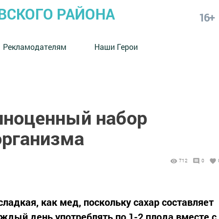
СКОГО РАЙОНА
16+
Рекламодателям
Наши Герои
олноценный набор
организма
712
0
ладкая, как мед, поскольку сахар составляет
аждый день употреблять по 1-2 плода вместе с