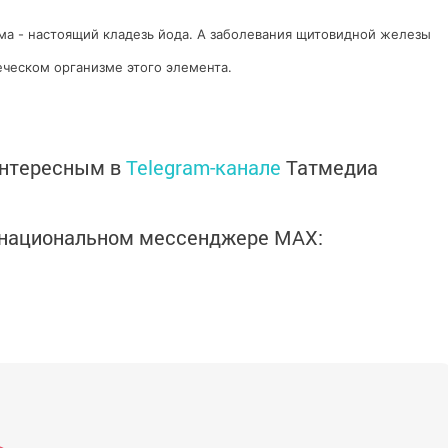
а - настоящий кладезь йода. А заболевания щитовидной железы
еческом организме этого элемента.
интересным в
Telegram-канале
Татмедиа
в национальном мессенджере MАХ: