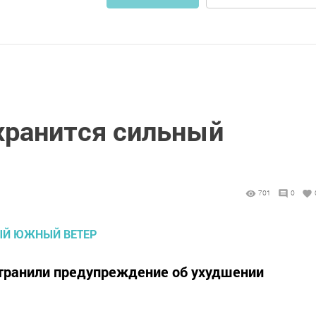
охранится сильный
701
0
странили предупреждение об ухудшении