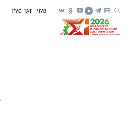
РУС
ТАТ
ЧУВ
0