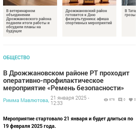
В ветеринарном
Дрожжановский район
В Татар
объединении
готовится к Дню
грозы и
Дрожжановского района
физкультурника: афиша
подвели итоги работы и
спортивных мероприятий
обсудили планы на
будущее
ОБЩЕСТВО
В Дрожжановском районе РТ проходит
оперативно-профилактическое
мероприятие «Ремень безопасности»
21 января 2025 -
Римма Мавлютова,
676
0
0
12:33
Мероприятие стартовало 21 января и будет длиться по
19 февраля 2025 года.