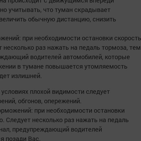
ана происходит с движущимся впереди
но учитывать, что туман скрадывает
величить обычную дистанцию, снизить
ожений: при необходимости остановки скорост
 несколько раз нажать на педаль тормоза, тем
еждающий водителей автомобилей, которые
ижении в тумане повышается утомляемость
удет излишней.
 условиях плохой видимости следует
ений, обгонов, опережений.
орможений: при необходимости остановки
о. Следует несколько раз нажать на педаль
гнал, предупреждающий водителей
я позади Вас.