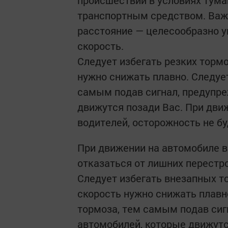
происшествий в условиях тум
транспортным средством. Важ
расстояние — целесообразно у
скорость.
Следует избегать резких торм
нужно снижать плавно. Следует
самым подав сигнал, предупр
движутся позади Вас. При дв
водителей, осторожность не б
При движении на автомобиле в
отказаться от лишних перестро
Следует избегать внезапных т
скорость нужно снижать плавн
тормоза, тем самым подав си
автомобилей, которые движутс