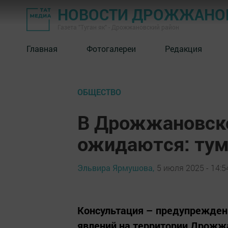
НОВОСТИ ДРОЖЖАНОВ
Газета "Туган як" - Дрожжановский район
Главная
Фотогалереи
Редакция
ОБЩЕСТВО
В Дрожжановск
ожидаются: тум
Эльвира Ярмушова,
5 июля 2025 - 14:5
Консультация – предупрежден
явлений на территории Дрожжа