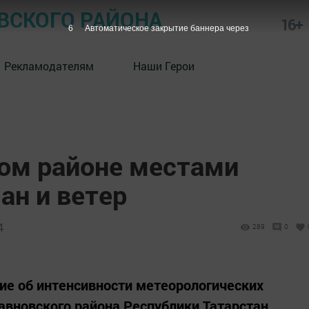
СКОГО РАЙОНА
16+
5
Автоматическое закрытие баннера через
Рекламодателям
Наши Герои
ом районе местами
ан и ветер
4
289
0
ие об интенсивности метеорологических
вновского района Республики Татарстан