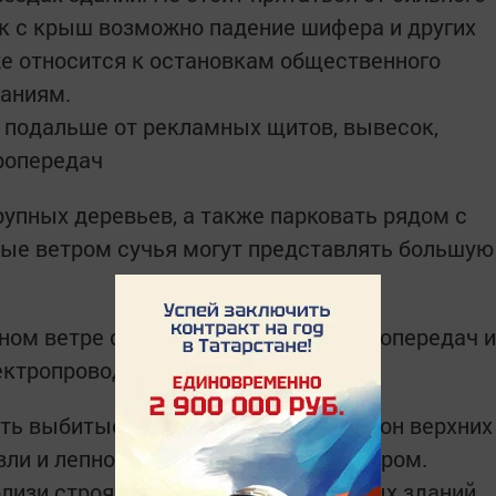
как с крыш возможно падение шифера и других
е относится к остановкам общественного
даниям.
я подальше от рекламных щитов, вывесок,
ропередач
рупных деревьев, а также парковать рядом с
ные ветром сучья могут представлять большую
ном ветре стоять под линией электропередач и
ектропроводам.
ять выбитые стекла, падающие из окон верхних
ли и лепного декора, сорванные ветром.
близи строящихся или ремонтируемых зданий.