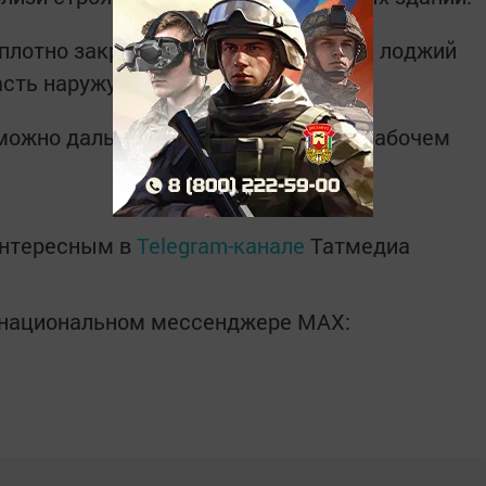
плотно закрыть, убрать с балконов и лоджий
сть наружу.
можно дальше от окон в жилом или рабочем
интересным в
Telegram-канале
Татмедиа
в национальном мессенджере MАХ: