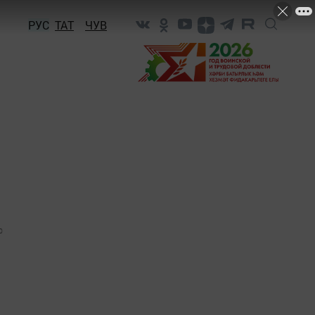
РУС
ТАТ
ЧУВ
0