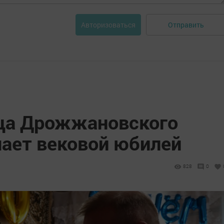
Отправить
Авторизоваться
ца Дрожжановского
чает вековой юбилей
828
0