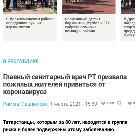
В Дрожжановском районе
Спортивный десант:
В Дрож
определили лучших
бадминтон, футбол и ГТО
награди
картингистов
собрали сельские
спортсм
команды района
преддв
физкул
В РЕСПУБЛИКЕ
Главный санитарный врач РТ призвала
пожилых жителей привиться от
коронавируса
Римма Мавлютова,
1 марта 2021 - 15:30
1108
0
0
Татарстанцы, которым за 60 лет, находятся в группе
риска и более подвержены этому заболеванию.