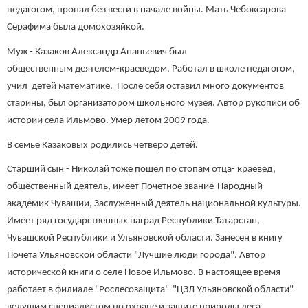
педагогом, пропал без вести в начале войны.
Мать Чебоксарова
Серафима была домохозяйкой.
Муж - Казаков Александр Ананьевич был
общественным деятелем-краеведом. Работал в школе педагогом,
учил детей математике. После себя оставил много документов
старины, был организатором школьного музея. Автор рукописи об
истории села Ильмово. Умер летом 2009 года.
В семье Казаковых родились четверо детей.
Старший сын - Николай тоже пошёл по стопам отца- краевед,
общественный деятель, имеет Почетное звание-Народный
академик Чувашии, Заслуженный деятель национальной культуры.
Имеет ряд государственных наград Республики Татарстан,
Чувашской Республики и Ульяновской области. Занесен в книгу
Почета Ульяновской области "Лучшие люди города". Автор
исторической книги о селе Новое Ильмово. В настоящее время
работает в филиале "Рослесозащита"-"ЦЗЛ Ульяновской области"-
ведущим специалистом по охране и защите природы леса.