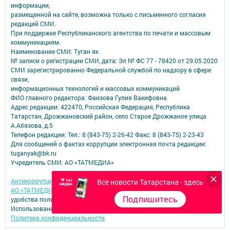
информации,
размещенной на сайте, возможна только с письменного согласия
редакций СМИ.
При поддержке Республиканского агентства по печати и массовым
коммуникациям.
Наименование СМИ: Туган як
№ записи о регистрации СМИ, дата: Эл № ФС 77 - 78420 от 29.05.2020
СМИ зарегистрированно Федеральной службой по надзору в сфере
связи,
информационных технологий и массовых коммуникаций
ФИО главного редактора: Фаизова Гулия Вакифовна
Адрес редакции: 422470, Российская Федерация, Республика
Татарстан, Дрожжановский район, село Старое Дрожжаное улица
А.Абязова, д.5
Телефон редакции: Тел.: 8 (843-75) 2-26-42 Факс: 8 (843-75) 2-23-43
Для сообщений о фактах коррупции электронная почта редакции:
tuganyak@bk.ru
Учредитель СМИ: АО «ТАТМЕДИА»
Антикоррупционная политика
Все новости Татарстана - здесь
АО «ТАТМЕДИА» использует «cookie»
для персонализации сервисов и
Подпишитесь
удобства пользователей сайтом.
Использование «cookie» можно отменить в настройках браузера.
Политика конфиденциальности