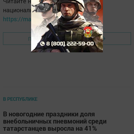
Читайте новости Татарстана в
национальном мессенджере MАХ:
https://max.ru/tatmedia
Перейти на страницу новости
В РЕСПУБЛИКЕ
В новогодние праздники доля
внебольничных пневмоний среди
татарстанцев выросла на 41%