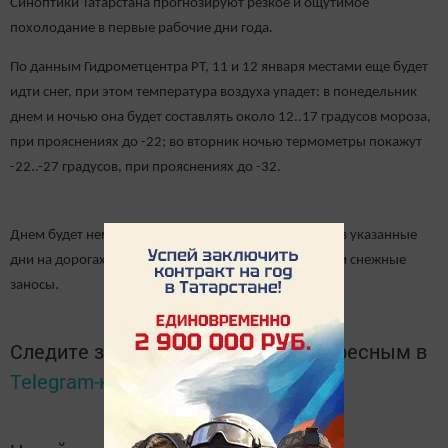
Синоптики Татарстана прогнозируют резкое и ощутимое
похолодание в первые рабочие дни года.
По данным Гидрометцентра РТ, 11 и 12 января местами еще будет
идти снег, при этом температура воздуха упадет: в понедельник
днем и ночью она будет составлять около 12..17 градусов мороза,
при прояснениях до -22; во вторник ночью термометры покажут
-22..-27 градусов, при прояснениях до -32.
Днем будет немного теплее: -17..-22 градуса. Также в указанные
дни на дорогах республики сохранится гололедица и снежные
заносы.
Следите за самым важным и интересным в
Telegram-канале
Татмедиа