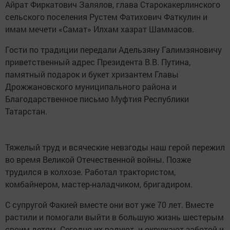
Айрат Фиркатович Залялов, глава Старокакерлинского
сельского поселения Рустем Фатихович Фаткулин и
имам мечети «Самат» Илхам хазрат Шаммасов.
Гости по традиции передали Адельзяну Галимзяновичу
приветственный адрес Президента В.В. Путина,
памятный подарок и букет хризантем Главы
Дрожжановского муниципального района и
Благодарственное письмо Муфтия Республики
Татарстан.
Тяжелый труд и всяческие невзгоды наш герой пережил
во время Великой Отечественной войны. Позже
трудился в колхозе. Работал трактористом,
комбайнером, мастер-наладчиком, бригадиром.
С супругой Факией вместе они вот уже 70 лет. Вместе
растили и помогали выйти в большую жизнь шестерым
своим детям. Сегодня их радуют и окружают заботой и