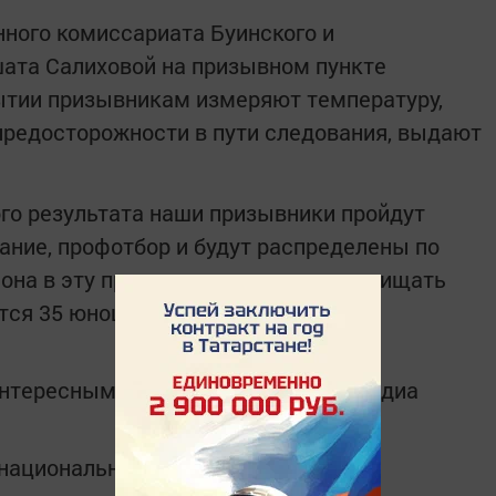
ного комиссариата Буинского и
ата Салиховой на призывном пункте
ытии призывникам измеряют температуру,
предосторожности в пути следования, выдают
го результата наши призывники пройдут
ние, профотбор и будут распределены по
айона в эту призывную кампанию защищать
тся 35 юношей.
интересным в
Telegram-канале
Татмедиа
в национальном мессенджере MАХ: