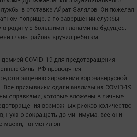
полкома Дрожжановского муниципального
службы в отставке Айрат Залялов. Он пожелал
ратном поприще, а по завершении службы
ую родину с большими планами на будущее.
ени главы района вручил ребятам
ндемией COVID -19 для предотвращения
женные Силы РФ проводятся
редотвращению заражения коронавирусной
 Все призывники сдали анализы на COVID-19.
ны справками, которые вложены в личные
редотвращения возможных рисков количество
, нужно сокращать до минимума, все они
маски, - отметил он.