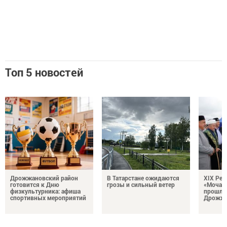
Топ 5 новостей
Дрожжановский район
В Татарстане ожидаются
XIX Рел
готовится к Дню
грозы и сильный ветер
«Мочале
физкультурника: афиша
прошли
спортивных мероприятий
Дрожжа