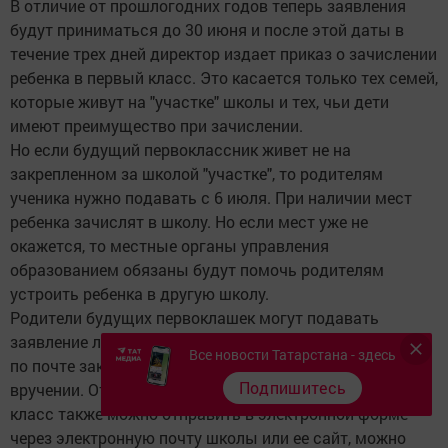
В отличие от прошлогодних годов теперь заявления
будут приниматься до 30 июня и после этой даты в
течение трех дней директор издает приказ о зачислении
ребенка в первый класс. Это касается только тех семей,
которые живут на "участке" школы и тех, чьи дети
имеют преимущество при зачислении.
Но если будущий первоклассник живет не на
закрепленном за школой "участке", то родителям
ученика нужно подавать с 6 июля. При наличии мест
ребенка зачислят в школу. Но если мест уже не
окажется, то местные органы управления
образованием обязаны будут помочь родителям
устроить ребенка в другую школу.
Родители будущих первоклашек могут подавать
заявление лично придя школу, также могут отправить
Все новости Татарстана - здесь
по почте заказным письмом с уведомлением о
Подпишитесь
вручении. Отправить заявление о приеме в первый
класс также можно отправить в электронной форме
через электронную почту школы или ее сайт, можно