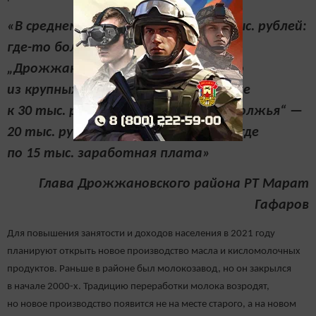
«В среднем зарплата ближе к 27 тыс. рублей:
где-то больше, где-то меньше.
„Дрожжановский элеватор“ — одно
из крупных предприятий, там ближе
к 30 тыс. рублей, на „Цеолитах Поволжья“ —
20 тыс. рублей. Есть предприятия, где
по 15 тыс. заработная плата»
Глава Дрожжановского района РТ Марат
Гафаров
Для повышения занятости и доходов населения в 2021 году
планируют открыть новое производство масла и кисломолочных
продуктов. Раньше в районе был молокозавод, но он закрылся
в начале 2000-х. Традицию переработки молока возродят,
но новое производство появится не на месте старого, а на новом