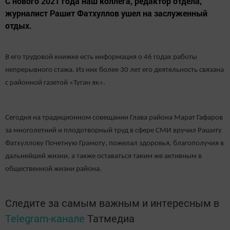
С нового 2021 года наш коллега, редактор отдела,
журналист Рашит Фатхуллов ушел на заслуженный
отдых.
В его трудовой книжке есть информация о 46 годах работы
непрерывного стажа. Из них более 30 лет его деятельность связана
с районной газетой «Туган як».
Сегодня на традиционном совещании Глава района Марат Гафаров
за многолетний и плодотворный труд в сфере СМИ вручил Рашиту
Фатхуллову Почетную Грамоту, пожелал здоровья, благополучия в
дальнейшей жизни, а также оставаться таким же активным в
общественной жизни района.
Следите за самым важным и интересным в
Telegram-канале
Татмедиа