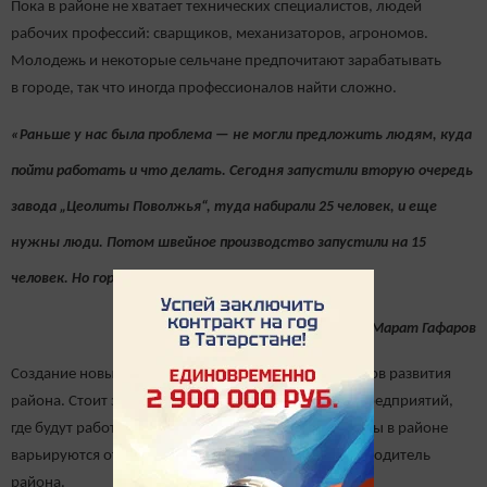
Пока в районе не хватает технических специалистов, людей
рабочих профессий: сварщиков, механизаторов, агрономов.
Молодежь и некоторые сельчане предпочитают зарабатывать
в городе, так что иногда профессионалов найти сложно.
«Раньше у нас была проблема — не могли предложить людям, куда
пойти работать и что делать. Сегодня запустили вторую очередь
завода „Цеолиты Поволжья“, туда набирали 25 человек, и еще
нужны люди. Потом швейное производство запустили на 15
человек. Но город затягивает нашу молодежь»
Глава Дрожжановского района РТ Марат Гафаров
Создание новых рабочих мест — один из приоритетов развития
района. Стоит задача запустить множество малых предприятий,
где будут работать по 10-15 человек. Сейчас зарплаты в районе
варьируются от 15 до 27 тыс. рублей, отметил руководитель
района.