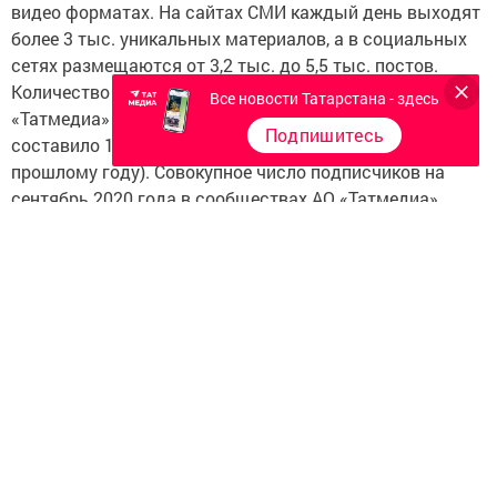
видео форматах. На сайтах СМИ каждый день выходят
более 3 тыс. уникальных материалов, а в социальных
сетях размещаются от 3,2 тыс. до 5,5 тыс. постов.
Количество уникальных посетителей сайтов АО
Все новости Татарстана - здесь
«Татмедиа» за период январь – сентябрь 2020 год
Подпишитесь
составило 108,3 млн человек (+58,4% по отношению к
прошлому году). Совокупное число подписчиков на
сентябрь 2020 года в сообществах АО «Татмедиа»
насчитывает 2,2 млн человек (+16,5% по отношению к
предыдущему году). За год вовлеченность аудитории в
сообществах АО «Татмедиа» в среднем выросла на
15,4%.
В 2020 году продолжилось активное развитие
розничных продаж. На сегодняшний день издания
«Татмедиа» реализуются в 451 точке по всей
Республике Татарстан. В Казани в местах массового
пребывания в текущем году были впервые
установлены вендинговые автоматы по продажи