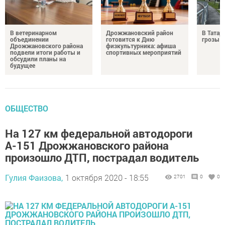
В ветеринарном
Дрожжановский район
В Татар
объединении
готовится к Дню
грозы и
Дрожжановского района
физкультурника: афиша
подвели итоги работы и
спортивных мероприятий
обсудили планы на
будущее
ОБЩЕСТВО
На 127 км федеральной автодороги
А-151 Дрожжановского района
произошло ДТП, пострадал водитель
Гулия Фаизова,
1 октября 2020 - 18:55
2701
0
0