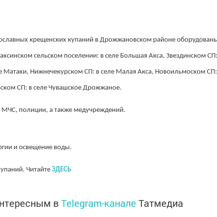
вославных крещенских купаний в Дрожжановском районе оборудован
аксинском сельском поселении: в селе Большая Акса, Звездинском СП
ле Матаки, Нижнечекурском СП: в селе Малая Акса, Новоильмоском СП
ском СП: в селе Чувашское Дрожжаное.
и МЧС, полиции, а также медучреждений.
ргии и освещение воды.
купаний. Читайте
ЗДЕСЬ
интересным в
Telegram-канале
Татмедиа