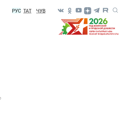
РУС
ТАТ
ЧУВ
0