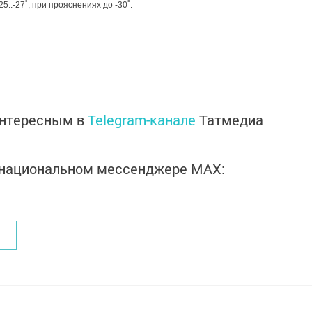
..-27˚, при прояснениях до -30˚.
интересным в
Telegram-канале
Татмедиа
в национальном мессенджере MАХ: