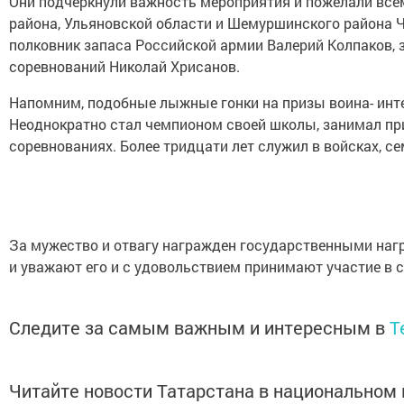
Они подчеркнули важность мероприятия и пожелали всем
района, Ульяновской области и Шемуршинского района 
полковник запаса Российской армии Валерий Колпаков, 
соревнований Николай Хрисанов.
Напомним, подобные лыжные гонки на призы воина- инте
Неоднократно стал чемпионом своей школы, занимал при
соревнованиях. Более тридцати лет служил в войсках, сем
За мужество и отвагу награжден государственными наг
и уважают его и с удовольствием принимают участие в с
Следите за самым важным и интересным в
T
Читайте новости Татарстана в национально