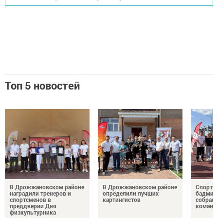
Топ 5 новостей
В Дрожжановском районе
В Дрожжановском районе
Спортив
наградили тренеров и
определили лучших
бадминт
спортсменов в
картингистов
собрали
преддверии Дня
команд
физкультурника