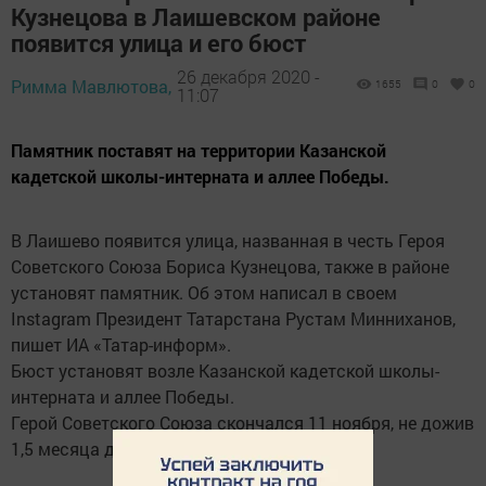
Кузнецова в Лаишевском районе
появится улица и его бюст
26 декабря 2020 -
Римма Мавлютова,
1655
0
0
11:07
Памятник поставят на территории Казанской
кадетской школы-интерната и аллее Победы.
В Лаишево появится улица, названная в честь Героя
Советского Союза Бориса Кузнецова, также в районе
установят памятник. Об этом написал в своем
Instagram Президент Татарстана Рустам Минниханов,
пишет ИА «Татар-информ».
Бюст установят возле Казанской кадетской школы-
интерната и аллее Победы.
Герой Советского Союза скончался 11 ноября, не дожив
1,5 месяца до своего 95-летия.​ ​