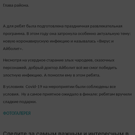
Глава района.
А для ребят была подготовлена праздничная развлекательная
программа. В этом году она затронула особенно актуальную тему:
новую коронавирусную инфекцию и называлась «Вирус и
Айболит».
Несмотря на усердное старание злых чародеев, сказочных
персонажей, добрый доктор Айболит всё же смог победить
злостную инфекцию. А помогли ему в этом ребята.
В условиях Covid-19 на мероприятии были соблюдены все
условия.
Ну а самое приятное ожидало в финале: ребятам вручили
сладкие подарки.
ФОТОГАЛЕРЕЯ
Следите за самым важным и интересным в