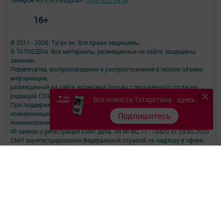
16+
© 2011 - 2026. Туган як. Все права защищены.
© ТАТМЕДИА. Все материалы, размещенные на сайте, защищены
законом.
Перепечатка, воспроизведение и распространение в любом объеме
информации,
размещенной на сайте, возможна только с письменного согласия
редакций СМИ.
Все новости Татарстана - здесь
При поддержке Республиканского агентства по печати и массовым
коммуникациям.
Подпишитесь
Наименование СМИ: Туган як
№ записи о регистрации СМИ, дата: Эл № ФС 77 - 78420 от 29.05.2020
СМИ зарегистрированно Федеральной службой по надзору в сфере
связи,
информационных технологий и массовых коммуникаций
ФИО главного редактора: Фаизова Гулия Вакифовна
Адрес редакции: 422470, Российская Федерация, Республика
Татарстан, Дрожжановский район, село Старое Дрожжаное улица
А.Абязова, д.5
Телефон редакции: Тел.: 8 (843-75) 2-26-42 Факс: 8 (843-75) 2-23-43
Для сообщений о фактах коррупции электронная почта редакции:
tuganyak@bk.ru