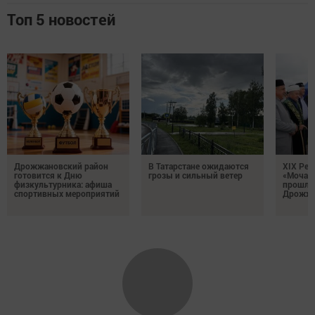
Топ 5 новостей
Дрожжановский район
В Татарстане ожидаются
XIX Рел
готовится к Дню
грозы и сильный ветер
«Мочале
физкультурника: афиша
прошли
спортивных мероприятий
Дрожжа