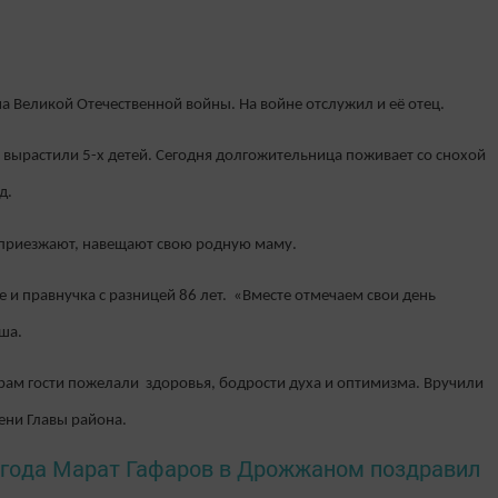
а Великой Отечественной войны. На войне отслужил и её отец.
м вырастили 5-х детей. Сегодня долгожительница поживает со снохой
д.
о приезжают, навещают свою родную маму.
е и правнучка с разницей 86 лет. «Вместе отмечаем свои день
ша.
рам гости пожелали здоровья, бодрости духа и оптимизма. Вручили
ени Главы района.
 года Марат Гафаров в Дрожжаном поздравил