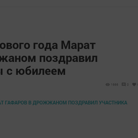
ового года Марат
жаном поздравил
ы с юбилеем
1666
0