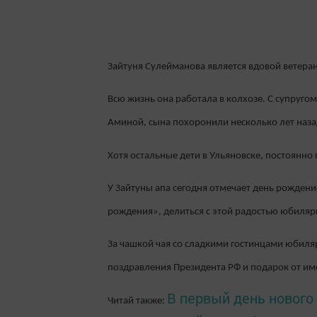
Зайтуня Сулейманова является вдовой ветеран
Всю жизнь она работала в колхозе. С супруго
Аминой, сына похоронили несколько лет наза
Хотя остальные дети в Ульяновске, постоянн
У Зайтуны апа сегодня отмечает день рождени
рождения», делиться с этой радостью юбиляр
За чашкой чая со сладкими гостинцами юбиля
поздравления Президента РФ и подарок от им
В первый день нового
Читай также: