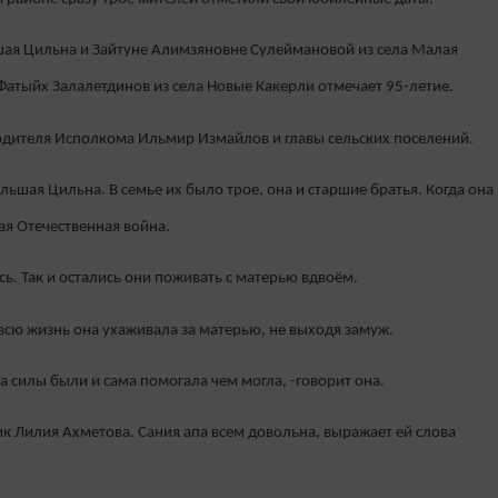
шая Цильна и Зайтуне Алимзяновне Сулеймановой из села Малая
Фатыйх Залалетдинов из села Новые Какерли отмечает 95-летие.
одителя Исполкома Ильмир Измайлов и главы сельских поселений.
ьшая Цильна. В семье их было трое, она и старшие братья. Когда она
ая Отечественная война.
ь. Так и остались они поживать с матерью вдвоём.
и всю жизнь она ухаживала за матерью, не выходя замуж.
а силы были и сама помогала чем могла, -говорит она.
к Лилия Ахметова. Сания апа всем довольна, выражает ей слова