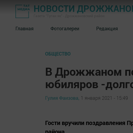
НОВОСТИ ДРОЖЖАНОВ
Газета "Туган як" - Дрожжановский район
Главная
Фотогалереи
Редакция
ОБЩЕСТВО
В Дрожжаном п
юбиляров -долг
Гулия Фаизова,
1 января 2021 - 15:49
Гости вручили поздравления П
района.