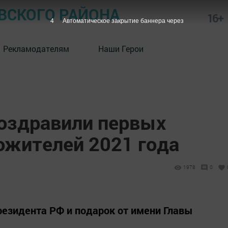
СКОГО РАЙОНА
16+
4
Автоматическое закрытие баннера через
Рекламодателям
Наши Герои
оздравили первых
ожителей 2021 года
1978
0
резидента РФ и подарок от имени Главы