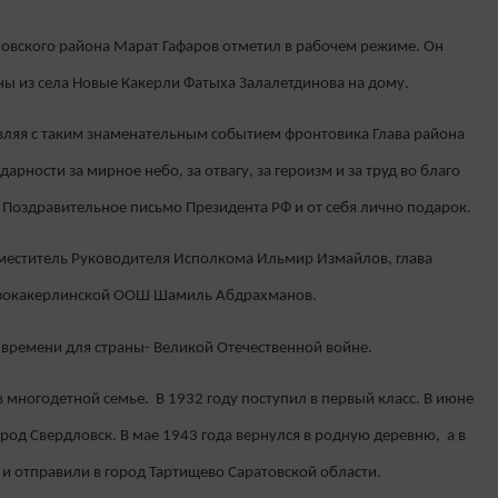
овского района Марат Гафаров отметил в рабочем режиме. Он
ны из села Новые Какерли Фатыха Залалетдинова на дому.
авляя с таким знаменательным событием фронтовика Глава района
рности за мирное небо, за отвагу, за героизм и за труд во благо
Поздравительное письмо Президента РФ и от себя лично подарок.
аместитель Руководителя Исполкома Ильмир Измайлов, глава
овокакерлинской ООШ Шамиль Абдрахманов.
 времени для страны- Великой Отечественной войне.
многодетной семье. В 1932 году поступил в первый класс. В июне
город Свердловск. В мае 1943 года вернулся в родную деревню, а в
 и отправили в город Тартищево Саратовской области.