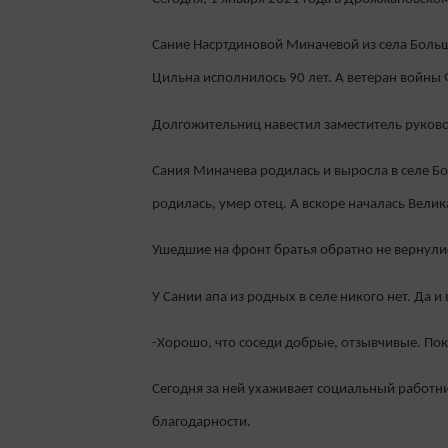
Сание Насртдиновой Миначевой из села Боль
Цильна исполнилось 90 лет. А ветеран войны 
Долгожительниц навестил заместитель руков
Сания Миначева родилась и выросла в селе Бол
родилась, умер отец. А вскоре началась Велик
Ушедшие на фронт братья обратно не вернулис
У Сании апа из родных в селе никого нет. Да 
-Хорошо, что соседи добрые, отзывчивые. Пок
Сегодня за ней ухаживает социальный работни
благодарности.