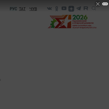
РУС
ТАТ
ЧУВ
0