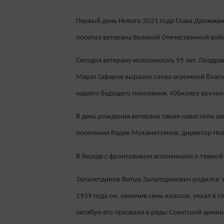
Первый день Нового 2021 года Глава Дрожжан
посетил ветерана Великой Отечественной вой
Сегодня ветерану исполнилось 95 лет. Поздр
Марат Гафаров выразил слова огромной благода
нашего будущего поколения. Юбиляру вручил 
В день рождения ветерана также навестили з
поселения Радик Мухаметзянов, директор Н
В беседе с фронтовиком вспоминали о тяжкой
Зялалетдинов Фатых Залалтдинович родился в 
1939 года он, окончив семь классов, уехал в 
октябре его призвали в ряды Советской армии