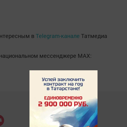
интересным в
Telegram-канале
Татмедиа
в национальном мессенджере MАХ: