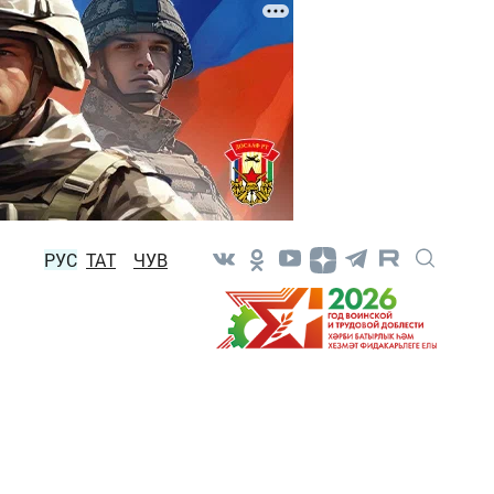
РУС
ТАТ
ЧУВ