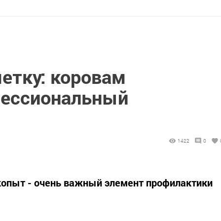
етку: коровам
фессиональный
1422
0
копыт - очень важный элемент профилактики