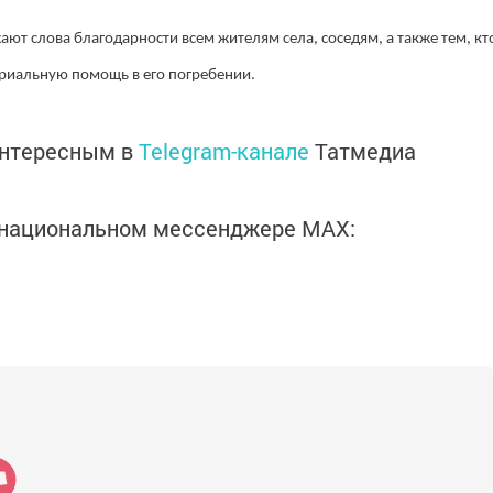
ют слова благодарности всем жителям села, соседям, а также тем, кт
ериальную помощь в его погребении.
интересным в
Telegram-канале
Татмедиа
в национальном мессенджере MАХ: