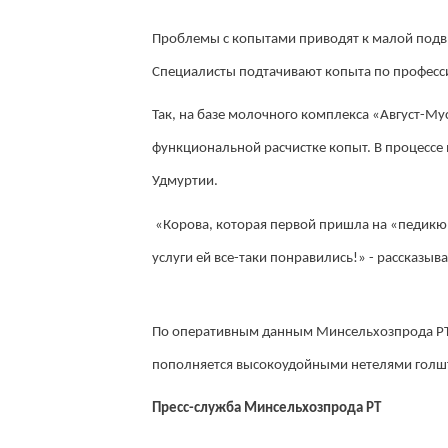
Проблемы с копытами приводят к малой подви
Специалисты подтачивают копыта по профес
Так, на базе молочного комплекса «Август-
функциональной расчистке копыт. В процессе
Удмуртии.
«Корова, которая первой пришла на «педикюр
услуги ей все-таки понравились!» - рассказыв
По оперативным данным Минсельхозпрода РТ 
пополняется высокоудойными нетелями голш
Пресс-служба Минсельхозпрода РТ