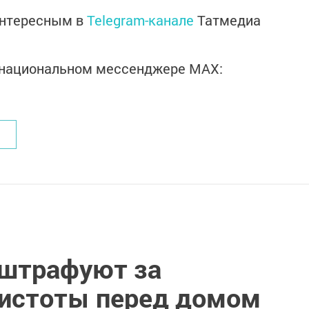
интересным в
Telegram-канале
Татмедиа
в национальном мессенджере MАХ:
штрафуют за
истоты перед домом