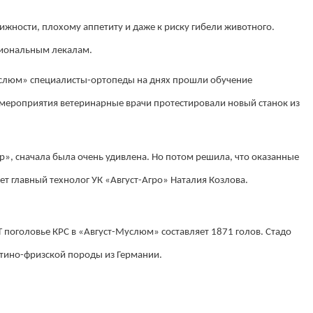
жности, плохому аппетиту и даже к риску гибели животного.
сиональным лекалам.
Муслюм» специалисты-ортопеды на днях прошли обучение
 мероприятия ветеринарные врачи протестировали новый станок из
», сначала была очень удивлена. Но потом решила, что оказанные
ает главный технолог УК «Август-Агро» Наталия Козлова.
поголовье КРС в «Август-Муслюм» составляет 1871 голов. Стадо
тино-фризской породы из Германии.