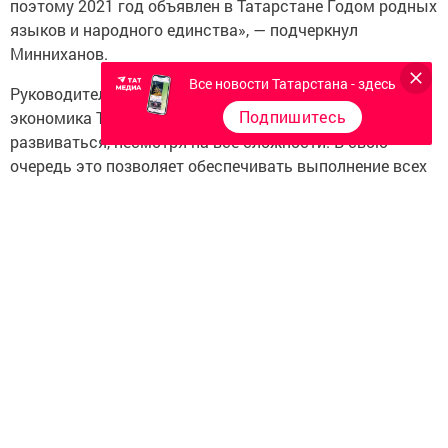
поэтому 2021 год объявлен в Татарстане Годом родных
языков и народного единства», — подчеркнул
Минниханов.
Все новости Татарстана - здесь
Руководитель республики обратил внимание, что
Подпишитесь
экономика Татарстана продолжает устойчиво
развиваться, несмотря на все сложности. В свою
очередь это позволяет обеспечивать выполнение всех
социальных программ.
«Во всех наших достижениях — частица труда каждого
татарстанца, забота о настоящем и будущем родной
земли. Дорогие друзья, пусть наступающий год
исполнит все самые заветные мечты! Желаю всем вам
крепкого здоровья, счастья и благополучия. Берегите
друг друга! С Новым 2021 годом!» — отметил Президент
Татарстана.
Следите за самым важным и интересным в