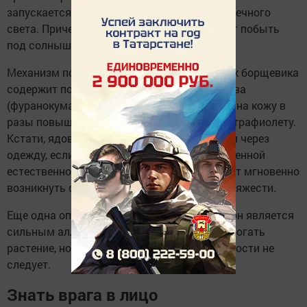
запускается только под воздействием солнечного
света. Причем достаточно всего пару минут побыть
под солнышком.
Механизм поражения состоит в том, что сок борщевика
содержит потенциально токсичные вещества
(фуранокумарины), которые при попадании на кожу в
разы повышают ее чувствительность к ультрафиолету.
Кстати, ядовитый сок способен проникать и через
одежду, если та была промокаемой. На лишенной
естественной защиты от солнца коже может мгновенно
возникнуть фотодерматит разной степени тяжести.
Еще одна опасность борщевика в том, что он является
сильным аллергеном. Поэтому не только трогать
растение, но даже находиться с ним поблизости не
следует.
Знать врага в лицо