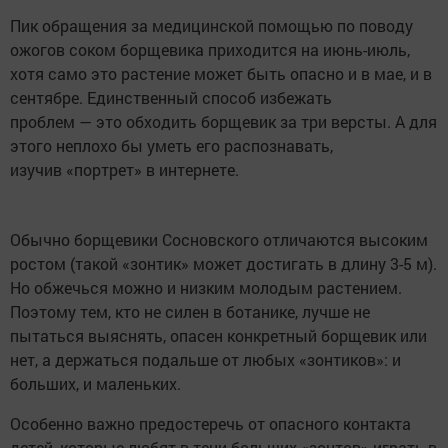
Пик обращения за медицинской помощью по поводу
ожогов соком борщевика приходится на июнь-июль,
хотя само это растение может быть опасно и в мае, и в
сентябре. Единственный способ избежать
проблем — это обходить борщевик за три версты. А для
этого неплохо бы уметь его распознавать,
изучив «портрет» в интернете.
Обычно борщевики Сосновского отличаются высоким
ростом (такой «зонтик» может достигать в длину 3-5 м).
Но обжечься можно и низким молодым растением.
Поэтому тем, кто не силен в ботанике, лучше не
пытаться выяснять, опасен конкретный борщевик или
нет, а держаться подальше от любых «зонтиков»: и
больших, и маленьких.
Особенно важно предостеречь от опасного контакта
детей, которые любят в тени больших «зонтов» играть в