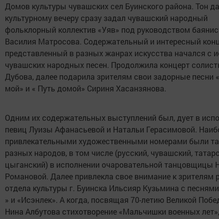
Домов культуры чувашских сел Буинского района. Тон д
культурному вечеру сразу задал чувашский народный
фольклорный коллектив «Уяв» под руководством баянис
Василия Матросова. Содержательный и интересный конц
представленный в разных жанрах искусства начался с 
чувашских народных песен. Продолжила концерт солист
Дубова, далее подарила зрителям свои задорные песни
мой» и « Путь домой» Сириня Хасанзянова.
Одним их содержательных выступлений был, дует в исп
певиц Луизы Афанасьевой и Натальи Герасимовой. Наиб
привлекательными художественными номерами были т
разных народов, в том числе (русский, чувашский, татар
цыганский) в исполнении очаровательной танцовщицы 
Романовой. Далее привлекла свое внимание к зрителям 
отдела культуры г. Буинска Ильсияр Кузьмина с песнями
» и «Исэнлек». А когда, посвящая 70-летию Великой Побе
Нина Албутова стихотворение «Мальчишки военных лет»,