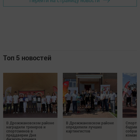
Перейти на страницу новости
Топ 5 новостей
В Дрожжановском районе
В Дрожжановском районе
Спортив
наградили тренеров и
определили лучших
бадминт
спортсменов в
картингистов
собрали
преддверии Дня
команд
физкультурника