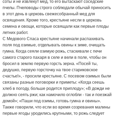
соты и не извлекут мед, то его вытаскают соседские
пчелы. Пчеловоды строго соблюдали обычай приносить
в этот день в церковь свежесобранный мед для
освящения. Кроме того, крестьяне несли в церковь
семена и овощи, которые освящали как первые плоды
летних работ.
С Медового Спаса крестьяне начинали распахивать
поля под озимые, отделывать овины к зиме, очищать
гумна. Когда сеяли озимую рожь, стаскивали с печи
самого старого пахаря в селе и вели в поле, чтобы он
бросил в землю первую горсть зерна. «Посей ты,
дедушко, первую горсточку на твое стариковское
счастье!», - просили крестьяне. С посевом озимых были
связаны разные поговорки и приметы: «Когда сеешь
хлеб в погоду, больше родится приплоду»; «В дожди не
должно сеять ржи; как намочило оглобли - так и поезжай
домой»; «Паши под озимы, готовь гумна и овины».
Также говорили, что если во время созревания малины
первые ягоды уродились крупными, то рожь следует