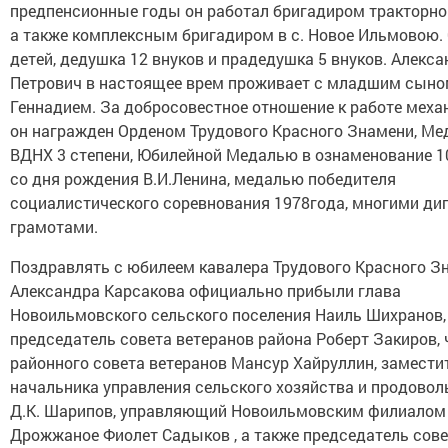
предпенсионные годы он работал бригадиром тракторно
а также комплексным бригадиром в с. Новое Ильмовою. 
детей, дедушка 12 внуков и прадедушка 5 внуков. Алекса
Петрович в настоящее врем проживает с младшим сын
Геннадием. За добросовестное отношение к работе мех
он награжден Орденом Трудового Красного Знамени, М
ВДНХ 3 степени, Юбилейной Медалью в ознаменование 1
со дня рождения В.И.Ленина, медалью победителя
социалистического соревнования 1978года, многими ди
грамотами.
Поздравлять с юбилеем кавалера Трудового Красного З
Александра Карсакова официально прибыли глава
Новоильмовского сельского поселения Наиль Шихранов,
председатель совета ветеранов района Роберт Закиров, 
районного совета ветеранов Мансур Хайруллин, замести
начальника управления сельского хозяйства и продовол
Д.К. Шарипов, управляющий Новоильмовским филиалом
Дрожжаное Фиолет Садыков , а также председатель сов