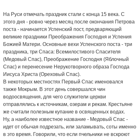
На Руси отмечать праздник стали с конца 15 века. С
этого дня - ровно через месяц после окончания Петрова
поста - начинается Успенский пост, предваряющий
великие праздники Преображения Господня и Успения
Божией Матери. Основные вехи Успенского поста - три
праздника, три Спаса: Всемилостивого Спасителя
(Медовый Спас), Преображение Господня (Яблочный
Спас) и перенесение Нерукотворного образа Господа
Иисуса Христа (Ореховый Спас).
В некоторых местностях Первый Спас именовался
также Мокрым. В этот день совершался чин
водоосвящения, для чего служители церкви
отправлялись к источникам, озерам и рекам. Крестьяне
же считали полезным купание в освященных водах.
Ну, а наиболее известное название - Медовый Спас -
идет от обычая подрезать, или заламывать, соты именно
в это время. Говорили, что если пчельники не вскроют