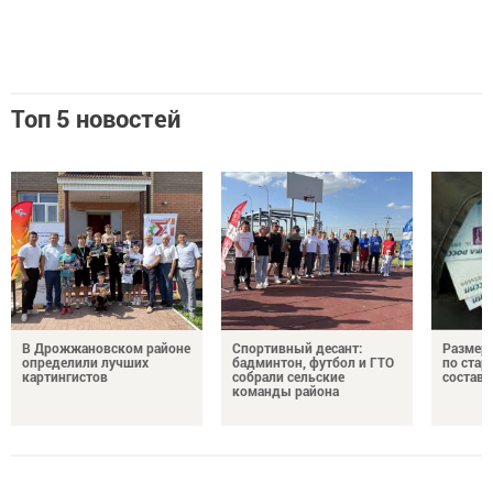
Топ 5 новостей
В Дрожжановском районе
Спортивный десант:
Размер 
определили лучших
бадминтон, футбол и ГТО
по стар
картингистов
собрали сельские
состави
команды района