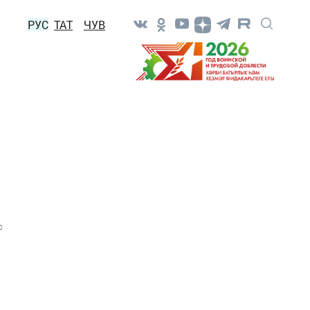
РУС
ТАТ
ЧУВ
0