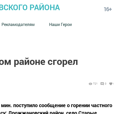
СКОГО РАЙОНА
16+
Рекламодателям
Наши Герои
м районе сгорел
721
0
0 мин. поступило сообщение о горении частного
есу: Дрожжановский район, село Старые