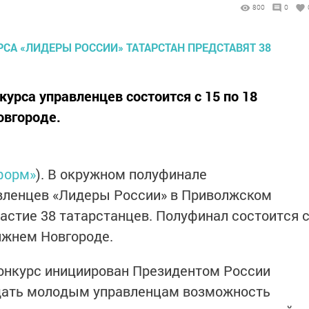
800
0
урса управленцев состоится с 15 по 18
овгороде.
форм»
). В окружном полуфинале
авленцев «Лидеры России» в Приволжском
астие 38 татарстанцев. Полуфинал состоится 
Нижнем Новгороде.
конкурс инициирован Президентом России
дать молодым управленцам возможность