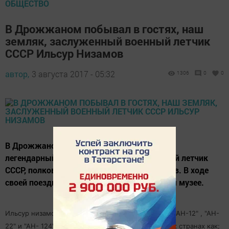
ОБЩЕСТВО
В Дрожжаном побывал в гостях, наш
земляк, заслуженный военный летчик
СССР Ильсур Низамов
автор,
3 августа 2017 - 05:32
1306
0
0
В Дрожжановском районе гостях побывал
легендарный земляк, заслуженный военный летчик
СССР, полковник в отставке Ильсур Низамов. В ходе
своей поездки он побывал в краеведческом музее.
Ильсур низамов за штурвалом самолетов; "ТУ- 4", "АН-12" , "АН-
22" и "АН- 124" он выполнял боевые задачи в таких странах как;