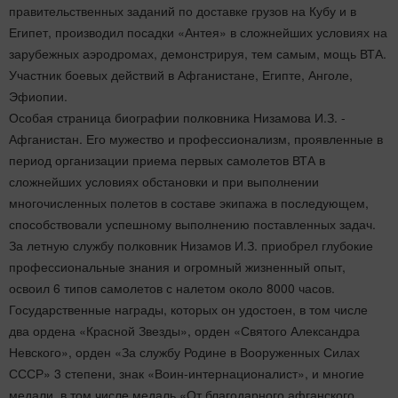
правительственных заданий по доставке грузов на Кубу и в
Египет, производил посадки «Антея» в сложнейших условиях на
зарубежных аэродромах, демонстрируя, тем самым, мощь ВТА.
Участник боевых действий в Афганистане, Египте, Анголе,
Эфиопии.
Особая страница биографии полковника Низамова И.З. -
Афганистан. Его мужество и профессионализм, проявленные в
период организации приема первых самолетов ВТА в
сложнейших условиях обстановки и при выполнении
многочисленных полетов в составе экипажа в последующем,
способствовали успешному выполнению поставленных задач.
За летную службу полковник Низамов И.З. приобрел глубокие
профессиональные знания и огромный жизненный опыт,
освоил 6 типов самолетов с налетом около 8000 часов.
Государственные награды, которых он удостоен, в том числе
два ордена «Красной Звезды», орден «Святого Александра
Невского», орден «За службу Родине в Вооруженных Силах
СССР» 3 степени, знак «Воин-интернационалист», и многие
медали, в том числе медаль «От благодарного афганского