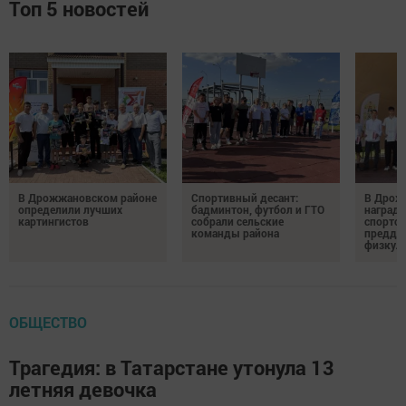
Топ 5 новостей
В Дрожжановском районе
Спортивный десант:
В Дрож
определили лучших
бадминтон, футбол и ГТО
награди
картингистов
собрали сельские
спортсм
команды района
преддв
физкул
ОБЩЕСТВО
Трагедия: в Татарстане утонула 13
летняя девочка