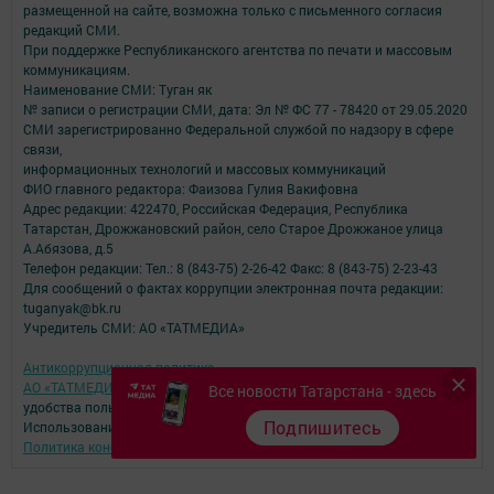
размещенной на сайте, возможна только с письменного согласия
редакций СМИ.
При поддержке Республиканского агентства по печати и массовым
коммуникациям.
Наименование СМИ: Туган як
№ записи о регистрации СМИ, дата: Эл № ФС 77 - 78420 от 29.05.2020
СМИ зарегистрированно Федеральной службой по надзору в сфере
связи,
информационных технологий и массовых коммуникаций
ФИО главного редактора: Фаизова Гулия Вакифовна
Адрес редакции: 422470, Российская Федерация, Республика
Татарстан, Дрожжановский район, село Старое Дрожжаное улица
А.Абязова, д.5
Телефон редакции: Тел.: 8 (843-75) 2-26-42 Факс: 8 (843-75) 2-23-43
Для сообщений о фактах коррупции электронная почта редакции:
tuganyak@bk.ru
Учредитель СМИ: АО «ТАТМЕДИА»
Антикоррупционная политика
АО «ТАТМЕДИА» использует «cookie»
для персонализации сервисов и
Все новости Татарстана - здесь
удобства пользователей сайтом.
Подпишитесь
Использование «cookie» можно отменить в настройках браузера.
Политика конфиденциальности