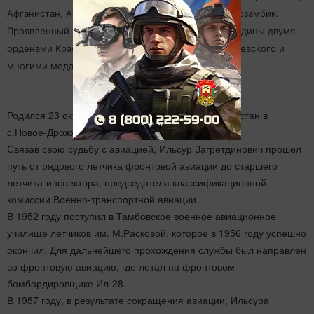
Афганистан, Ангола, Египет, Эфиопия, Вьетнам, Мозамбик.
Проявленный героизм был удостоен наградами Родины двумя
орденами Красной звезды, орденом Александра Невского и
многими медалями СССР и зарубежных стран.
Родился 23 октября 1935 года в Республике Татарстан в
с.Новое-Дрожжаное Дрожжановского района.
Связав свою судьбу с авиацией, Ильсур Загретдинович прошел
путь от рядового летчика фронтовой авиации до старшего
летчика-инспектора, председателя классификационной
комиссии Военно-транспортной авиации.
В 1952 году поступил в Тамбовское военное авиационное
училище летчиков им. М.Расковой, которое в 1956 году успешно
окончил. Для дальнейшего прохождения службы был направлен
во фронтовую авиацию, где летал на фронтовом
бомбардировщике Ил-28.
В 1957 году, в результате сокращения авиации, Ильсура