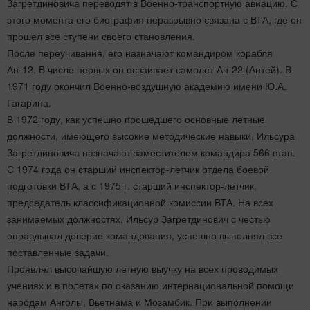
Загретдиновича переводят в Военно-транспортную авиацию. С
этого момента его биография неразрывно связана с ВТА, где он
прошел все ступени своего становления.
После переучивания, его назначают командиром корабля
Ан-12. В числе первых он осваивает самолет Ан-22 (Антей). В
1971 году окончил Военно-воздушную академию имени Ю.А.
Гагарина.
В 1972 году, как успешно прошедшего основные летные
должности, имеющего высокие методические навыки, Ильсура
Загретдиновича назначают заместителем командира 566 втап.
С 1974 года он старший инспектор-летчик отдела боевой
подготовки ВТА, а с 1975 г. старший инспектор-летчик,
председатель классификационной комиссии ВТА. На всех
занимаемых должностях, Ильсур Загретдинович с честью
оправдывал доверие командования, успешно выполнял все
поставленные задачи.
Проявлял высочайшую летную выучку на всех проводимых
учениях и в полетах по оказанию интернациональной помощи
народам Анголы, Вьетнама и Мозамбик. При выполнении