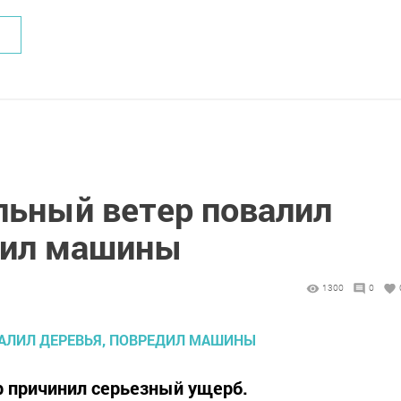
льный ветер повалил
дил машины
1300
0
р причинил серьезный ущерб.