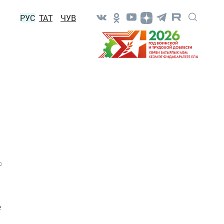
РУС
ТАТ
ЧУВ
0
е