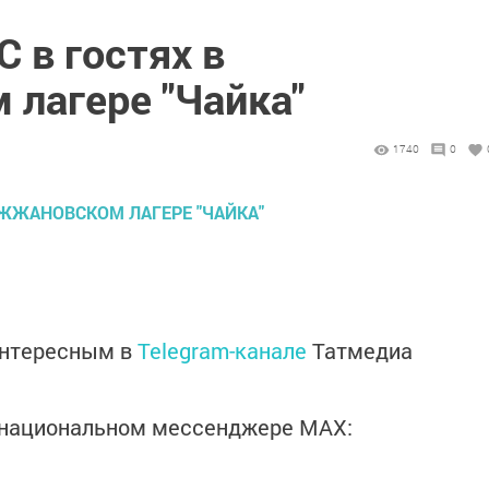
 в гостях в
лагере "Чайка"
1740
0
интересным в
Telegram-канале
Татмедиа
в национальном мессенджере MАХ: