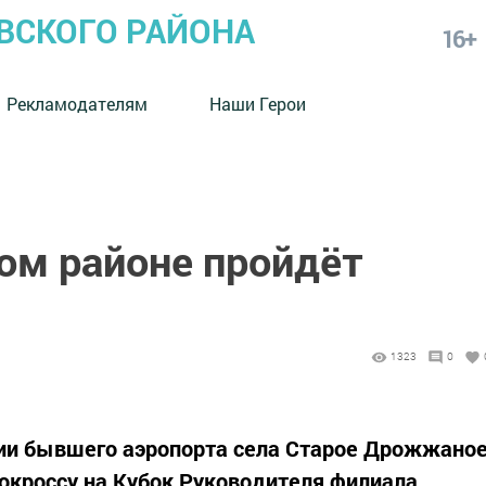
СКОГО РАЙОНА
16+
Рекламодателям
Наши Герои
м районе пройдёт
1323
0
рии бывшего аэропорта села Старое Дрожжано
токроссу на Кубок Руководителя филиала